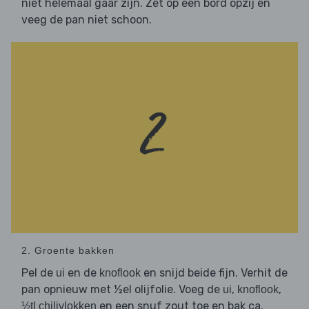
niet helemaal gaar zijn. Zet op een bord opzij en
veeg de pan niet schoon.
2. Groente bakken
Pel de
en de
en snijd beide fijn. Verhit de
ui
knoflook
pan opnieuw met ½el olijfolie. Voeg de
,
,
ui
knoflook
en een snuf zout toe en bak ca.
½tl chilivlokken