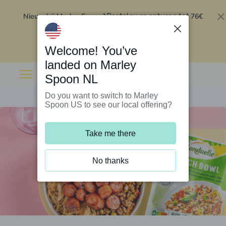
Nieuw bij Marley Spoon?
76€
Bestel nu en ontvang tot
korting op je eerste 5 boxen
.
Inwisselen
Welcome! You’ve
landed on Marley
Spoon NL
Do you want to switch to Marley
Spoon US to see our local offering?
Take me there
No thanks