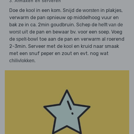
3. Afmaken en serveren
Doe de
in een kom. Snijd de
in plakjes,
kool
worsten
verwarm de pan opnieuw op middelhoog vuur en
bak ze in ca. 2min goudbruin. Schep de
helft van de
uit de pan en bewaar bv. voor een soep. Voeg
worst
de
toe aan de pan en verwarm al roerend
spelt-bowl
2-3min. Serveer met de
en kruid naar smaak
kool
met een snuf peper en zout en evt. nog wat
.
chilivlokken