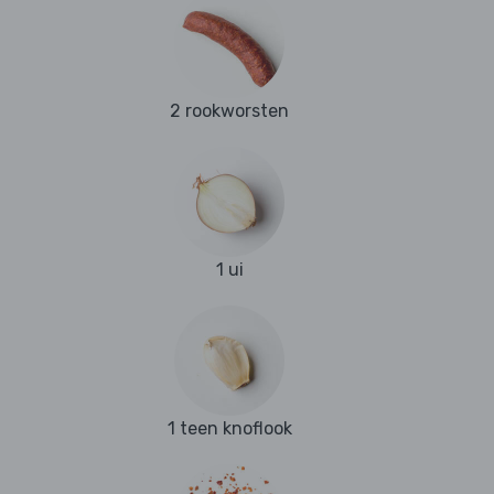
2 rookworsten
1 ui
1 teen knoflook