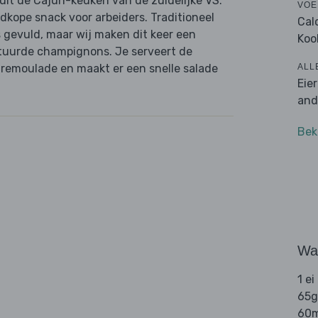
 uit de Cajun-keuken van de zuidelijke VS.
VOE
edkope snack voor arbeiders. Traditioneel
Cal
 gevuld, maar wij maken dit keer een
Koo
ituurde champignons. Je serveert de
ALL
 remoulade en maakt er een snelle salade
Eie
and
Bek
Wat
1 ei
65g
60m