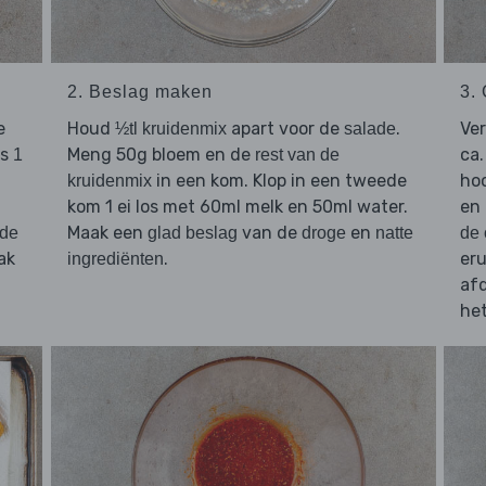
2. Beslag maken
3.
e
Houd
apart voor de
.
Ver
½tl kruidenmix
salade
rs
Meng 50g bloem en de
ca.
1
rest van de
in een kom. Klop in een tweede
hoo
kruidenmix
kom 1 ei los met 60ml melk en 50ml water.
en
Maak een
van de
en
 de
glad beslag
droge
natte
de
ak
.
er
ingrediënten
afd
het