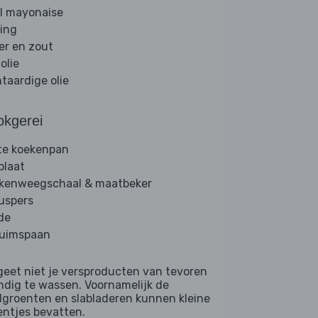
l mayonaise
ing
er en zout
folie
ntaardige olie
okgerei
te koekenpan
plaat
kenweegschaal & maatbeker
ruspers
de
uimspaan
geet niet je versproducten van tevoren
ndig te wassen. Voornamelijk de
dgroenten en slabladeren kunnen kleine
entjes bevatten.