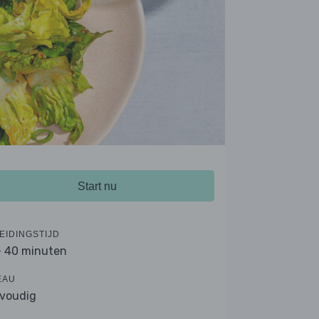
Start nu
EIDINGSTIJD
- 40 minuten
EAU
voudig