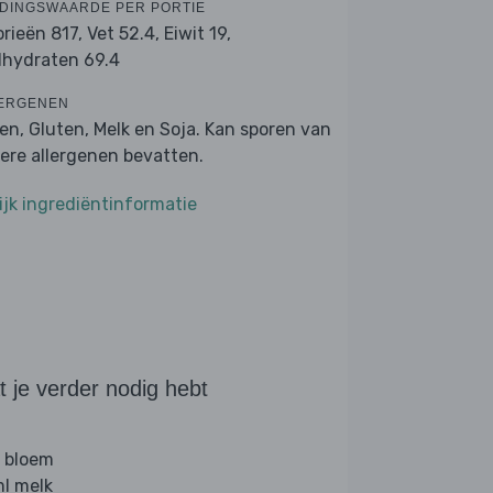
DINGSWAARDE PER PORTIE
orieën 817,
Vet 52.4,
Eiwit 19,
lhydraten 69.4
ERGENEN
ren, Gluten, Melk en Soja. Kan sporen van
ere allergenen bevatten.
ijk ingrediëntinformatie
 je verder nodig hebt
 bloem
l melk