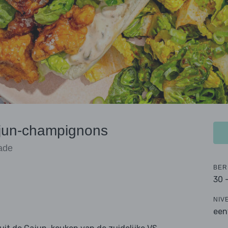
ajun-champignons
lade
BER
30 
NIV
een