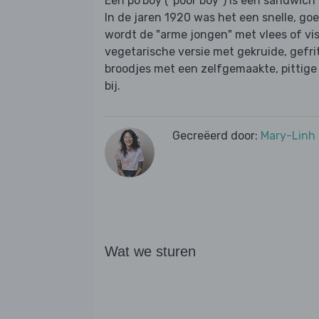
Een po'boy ("poor boy") is een sandwich
In de jaren 1920 was het een snelle, go
wordt de "arme jongen" met vlees of vis
vegetarische versie met gekruide, gefr
broodjes met een zelfgemaakte, pittige
bij.
Gecreëerd door:
Mary-Linh
Wat we sturen