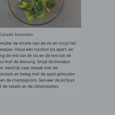
 Salade bereiden
wijder de stronk van de
en snijd het
sla
reepjes. Houd een
apart, en
handvol sla
ng de
en de
rest van de sla
rest van de
met de
. Snijd de
ui
dressing
broodjes
n, bestrijk naar smaak met de
en beleg met de
moulade
apart gehouden
en de
. Serveer de
champignons
po'boys
t de
en de
.
salade
citroenpartjes