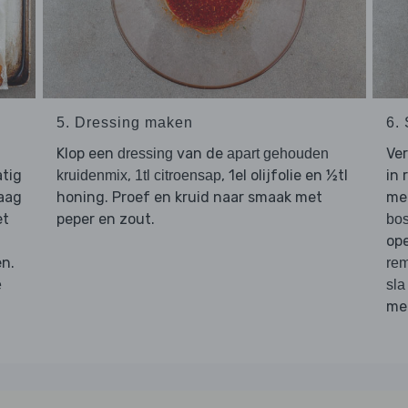
5. Dressing maken
6.
Klop een
van de
Ver
dressing
apart gehouden
atig
,
, 1el olijfolie en ½tl
in 
kruidenmix
1tl citroensap
aag
honing. Proef en kruid naar smaak met
me
et
peper en zout.
bos
ope
en.
re
e
sla
me