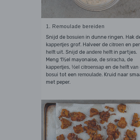
1. Remoulade bereiden
Snijd de
in dunne ringen. Hak d
bosuien
grof. Halveer de
en pe
kappertjes
citroen
uit. Snijd de
in partjes.
helft
andere helft
Meng 1½el mayonaise, de
, de
sriracha
,
en de
kappertjes
½el citroensap
helft van
tot een
. Kruid naar sma
bosui
remoulade
met peper.