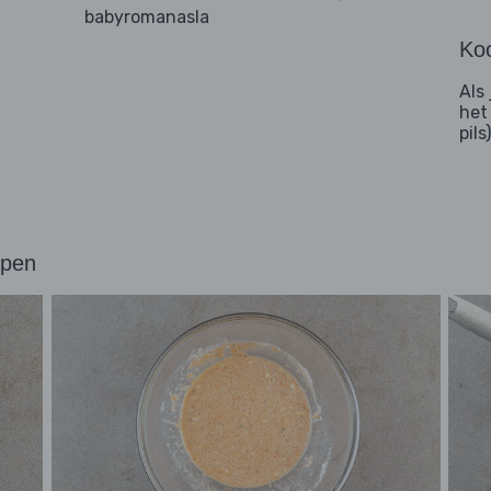
babyromanasla
Koo
Als 
het
pils)
ppen