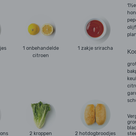
1½e
hon
pep
olij
pla
jes
1 onbehandelde
1 zakje sriracha
Ko
citroen
gro
bak
keu
cit
gar
sch
Ver
gro
bla
ons
2 kroppen
2 hotdogbroodjes
ste