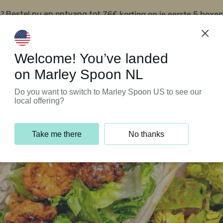
?
76€ korting op je eerste 5 boxen
Bestel nu en ontvang tot
t
Klantenservice
Welcome! You’ve landed
on Marley Spoon NL
Do you want to switch to Marley Spoon US to see our
local offering?
Take me there
No thanks