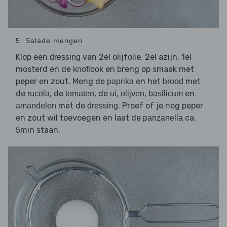
5. Salade mengen
Klop een
van 2el olijfolie, 2el azijn, 1el
dressing
mosterd en de
en breng op smaak met
knoflook
peper en zout. Meng de
en het
met
paprika
brood
de
, de
, de
,
,
en
rucola
tomaten
ui
olijven
basilicum
met de
. Proef of je nog peper
amandelen
dressing
en zout wil toevoegen en laat de
ca.
panzanella
5min staan.