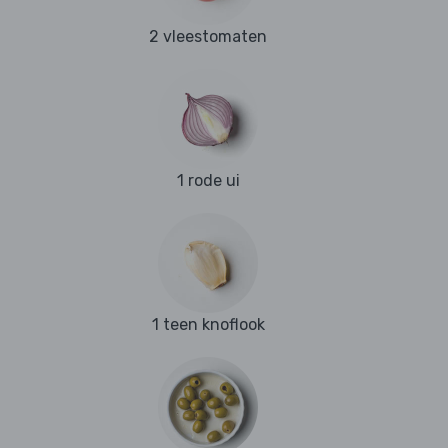
2 vleestomaten
1 rode ui
1 teen knoflook