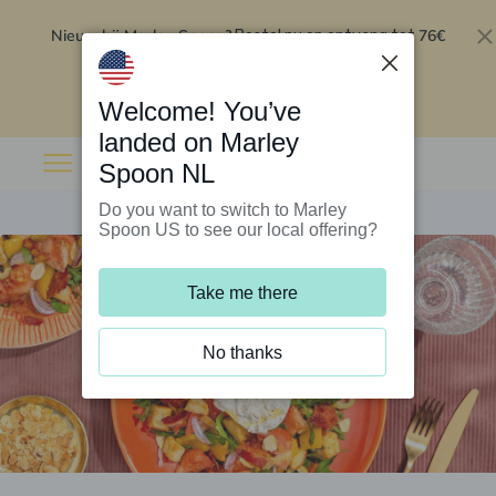
Nieuw bij Marley Spoon?
76€
Bestel nu en ontvang tot
korting op je eerste 5 boxen
.
Inwisselen
Welcome! You’ve
landed on Marley
Spoon NL
Do you want to switch to Marley
Spoon US to see our local offering?
Take me there
No thanks