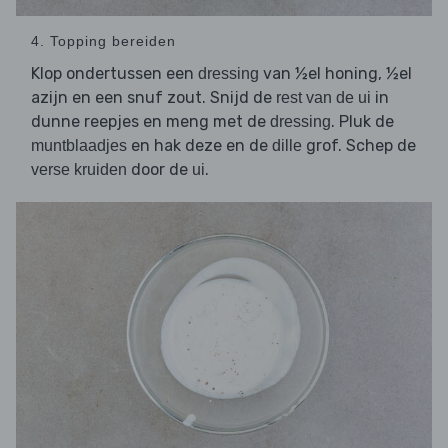
4. Topping bereiden
Klop ondertussen een
van ½el honing, ½el
dressing
azijn en een snuf zout. Snijd de
in
rest van de ui
dunne reepjes en meng met de
. Pluk de
dressing
en hak deze en de
grof. Schep de
muntblaadjes
dille
door de
.
verse kruiden
ui