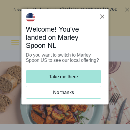
Nieuw bij Marley Spoon?
76€
Bestel nu en ontvang tot
korting op je eerste 5 boxen
.
Inwisselen
Welcome! You’ve
landed on Marley
Spoon NL
Do you want to switch to Marley
Spoon US to see our local offering?
Take me there
No thanks