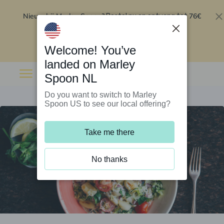
Nieuw bij Marley Spoon?
76€
Bestel nu en ontvang tot
korting op je eerste 5 boxen
.
Inwisselen
Welcome! You’ve
landed on Marley
Spoon NL
Do you want to switch to Marley
Spoon US to see our local offering?
Take me there
No thanks