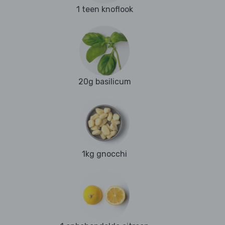
1 teen knoflook
20g basilicum
1kg gnocchi