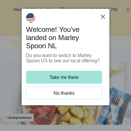
Nieuw bij Marley Spoon?
76€
Bestel nu en ontvang tot
korting op je eerste 5 boxen
.
Inwisselen
Welcome! You’ve
landed on Marley
Spoon NL
Do you want to switch to Marley
Spoon US to see our local offering?
Take me there
No thanks
Aanpasbaar