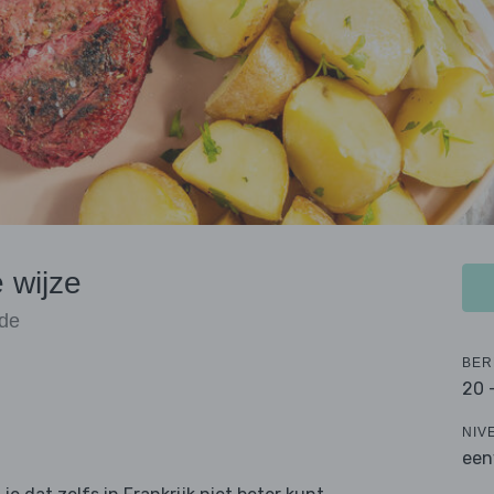
 wijze
ade
BER
20 
NIV
een