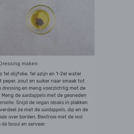
 Dressing maken
p 1el olijfolie, 1el azijn en 1-2el water
 peper, zout en suiker naar smaak tot
n
en meng voorzichtig met de
dressing
. Meng de
met de gesneden
aardappels
. Snijd de
in plakken
erselie
vegan steaks
 verdeel ze met de
,
en de
aardappels
dip
over borden. Bestrooi met de
ade
rest
en serveer.
 de bosui