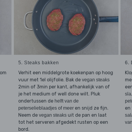
5. Steaks bakken
6.
dom
Verhit een middelgrote koekenpan op hoog
Klo
vuur met 1el olijfolie. Bak de
met
vegan steaks
2min of 3min per kant, afhankelijk van of
ee
je het medium of well done wilt. Pluk
sla
ondertussen de
helft van de
pet
en snijd ze fijn.
en
peterselieblaadjes of meer
Neem de
uit de pan en laat
vegan steaks
sal
tot het serveren afgedekt rusten op een
van
bord.