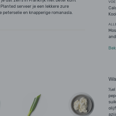
 je dat zelfs in Frankrijk niet beter kunt
VOE
 Planted serveer je een lekkere zure
Cal
e peterselie en knapperige romanasla.
Koo
ALL
Mos
and
Bek
Wat
½el
pep
sui
olij
azi