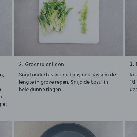
2. Groente snijden
3.
n,
Snijd ondertussen de
in de
Ro
babyromanasla
lengte in grove repen. Snijd de
in
1tl
bosui
n
hele dunne ringen.
da
ok
giet