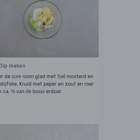
 Dip maken
er de
glad met ½el mosterd en
zure room
 olijfolie. Kruid met peper en zout en roer
n ca.
erdoor.
⅔ van de bosui