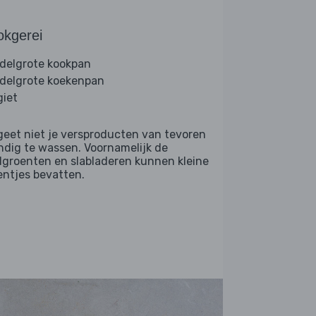
okgerei
delgrote kookpan
delgrote koekenpan
giet
geet niet je versproducten van tevoren
ndig te wassen. Voornamelijk de
dgroenten en slabladeren kunnen kleine
entjes bevatten.