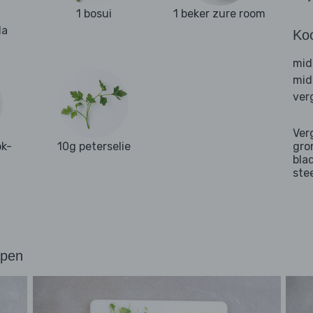
1 bosui
1 beker zure room
la
Ko
mid
mid
ver
Ver
ok-
10g peterselie
gro
bla
ste
ppen