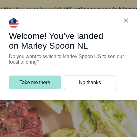
?
76€ korting op je eerste 5 boxen
Bestel nu en ontvang tot
t
Klantenservice
Welcome! You’ve landed
on Marley Spoon NL
Do you want to switch to Marley Spoon US to see our
local offering?
Take me there
No thanks