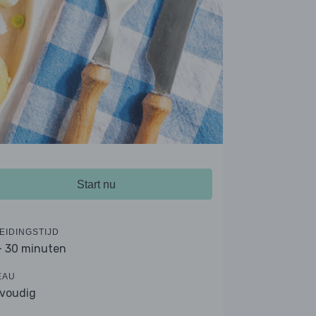
Start nu
EIDINGSTIJD
- 30 minuten
EAU
voudig