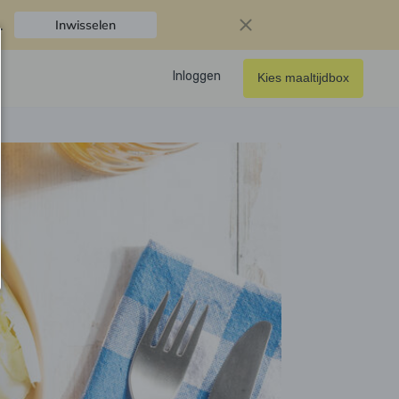
.
Inwisselen
Inloggen
Kies maaltijdbox