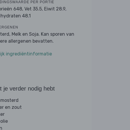
DINGSWAARDE PER PORTIE
orieën 648,
Vet 35.5,
Eiwit 28.9,
lhydraten 48.1
ERGENEN
terd, Melk en Soja. Kan sporen van
ere allergenen bevatten.
ijk ingrediëntinformatie
 je verder nodig hebt
 mosterd
er en zout
ker
folie
jn