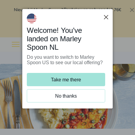
Nieuw bij Marley Spoon?
76€
Bestel nu en ontvang tot
korting op je eerste 5 boxen
.
Inwisselen
Welcome! You’ve
landed on Marley
Spoon NL
Do you want to switch to Marley
Spoon US to see our local offering?
Take me there
No thanks