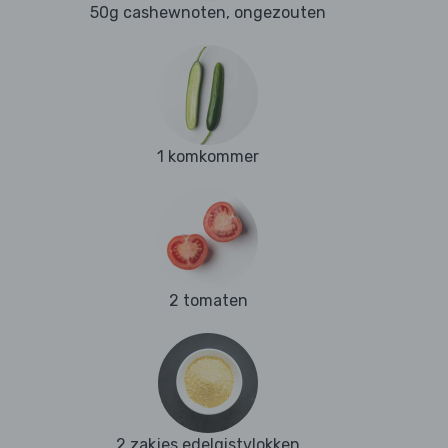
50g cashewnoten, ongezouten
1 komkommer
2 tomaten
2 zakjes edelgistvlokken