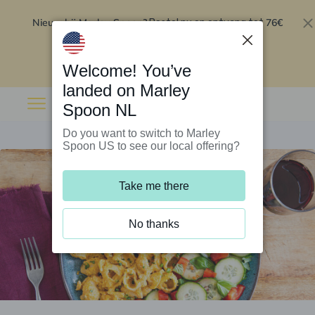
Nieuw bij Marley Spoon?
76€
Bestel nu en ontvang tot
korting op je eerste 5 boxen
.
Inwisselen
Welcome! You’ve
landed on Marley
Spoon NL
Do you want to switch to Marley
Spoon US to see our local offering?
Take me there
No thanks