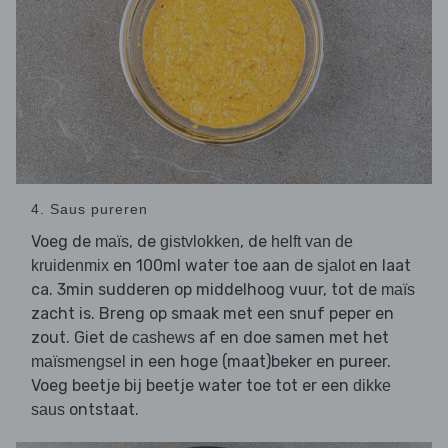
4. Saus pureren
Voeg de
, de
, de
maïs
gistvlokken
helft van de
en 100ml water toe aan de
en laat
kruidenmix
sjalot
ca. 3min sudderen op middelhoog vuur, tot de
maïs
zacht is. Breng op smaak met een snuf peper en
zout. Giet de
af en doe samen met het
cashews
in een hoge (maat)beker en pureer.
maïsmengsel
Voeg beetje bij beetje water toe tot er een
dikke
ontstaat.
saus