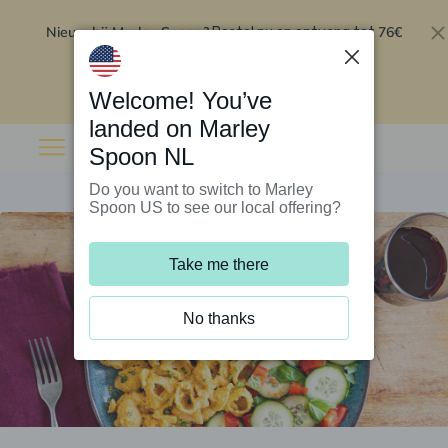
Nieuw bij Marley Spoon?
76€
Bestel nu en ontvang tot
korting op je eerste 5 boxen
.
Inwisselen
Welcome! You’ve
landed on Marley
Spoon NL
Do you want to switch to Marley
Spoon US to see our local offering?
Take me there
No thanks