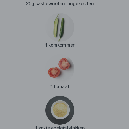
25g cashewnoten, ongezouten
1 komkommer
1 tomaat
1 zakje edelgistvlokken