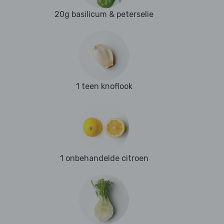
20g basilicum & peterselie
1 teen knoflook
1 onbehandelde citroen