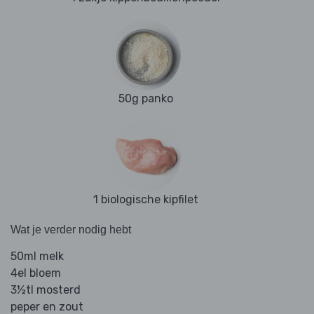
50g panko
1 biologische kipfilet
Wat je verder nodig hebt
50ml melk
4el bloem
3½tl mosterd
peper en zout