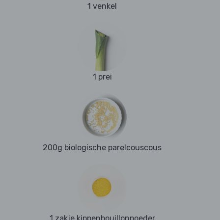
1 venkel
1 prei
200g biologische parelcouscous
1 zakje kippenbouillonpoeder