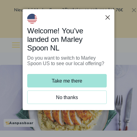
Nieuw bij Marley Spoon?
76€
Bestel nu en ontvang tot
korting op je eerste 5 boxen
.
Inwisselen
Welcome! You’ve
landed on Marley
Spoon NL
Do you want to switch to Marley
Spoon US to see our local offering?
Take me there
No thanks
Aanpasbaar