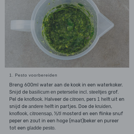
1. Pesto voorbereiden
Breng 600ml water aan de kook in een waterkoker.
Snijd de
grof.
basilicum en peterselie incl. steeltjes
Pel de
. Halveer de
, pers
uit en
knoflook
citroen
1 helft
snijd de
in partjes. Doe de
,
andere helft
kruiden
,
, ½tl mosterd en een flinke snuf
knoflook
citroensap
peper en zout in een hoge (maat)beker en pureer
tot een
.
gladde pesto