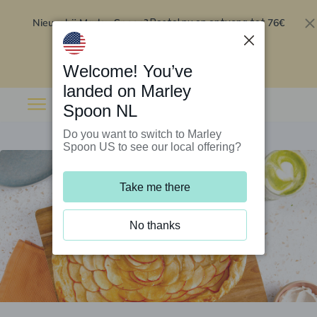
Nieuw bij Marley Spoon?
76€
Bestel nu en ontvang tot
korting op je eerste 5 boxen
.
Inwisselen
Welcome! You’ve
landed on Marley
Spoon NL
Do you want to switch to Marley
Spoon US to see our local offering?
Take me there
No thanks