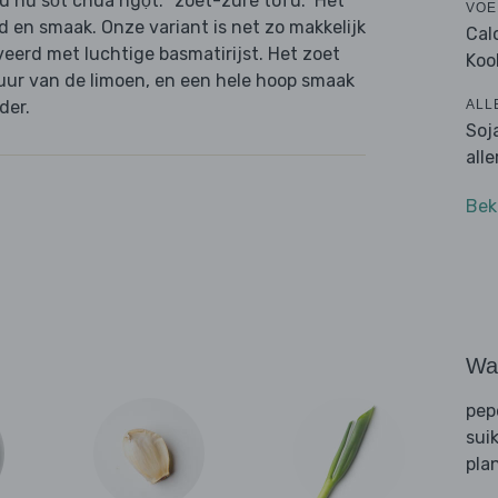
u hũ sốt chua ngọt: "zoet-zure tofu." Het
VOE
en smaak. Onze variant is net zo makkelijk
Cal
veerd met luchtige basmatirijst. Het zoet
Koo
uur van de limoen, en een hele hoop smaak
ALL
der.
Soj
all
Bek
Wat
pep
sui
pla