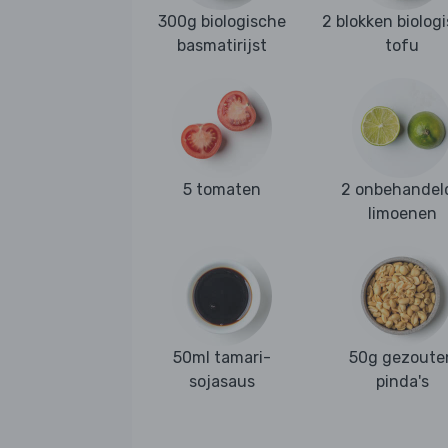
300g biologische
2 blokken biolog
basmatirijst
tofu
5 tomaten
2 onbehandel
limoenen
50ml tamari-
50g gezoute
sojasaus
pinda's