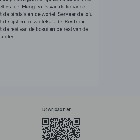
fijn. Meng ca.
eltjes
¼ van de koriander
t de
en de
. Serveer de
pinda's
wortel
tofu
t de
en de
. Bestrooi
rijst
wortelsalade
t de
en de
rest van de bosui
rest van de
.
iander
Download hier: