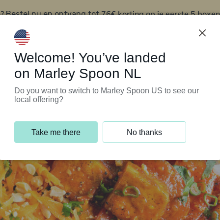
?
76€ korting op je eerste 5 boxen
Bestel nu en ontvang tot
t
Klantenservice
Welcome! You’ve landed
on Marley Spoon NL
Do you want to switch to Marley Spoon US to see our
local offering?
Take me there
No thanks