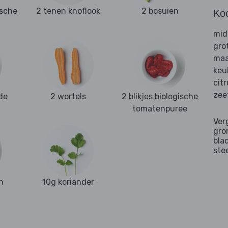
ische
2 tenen knoflook
2 bosuien
Ko
mid
gro
maa
keu
cit
zee
de
2 wortels
2 blikjes biologische
tomatenpuree
Ver
gro
bla
ste
n
10g koriander