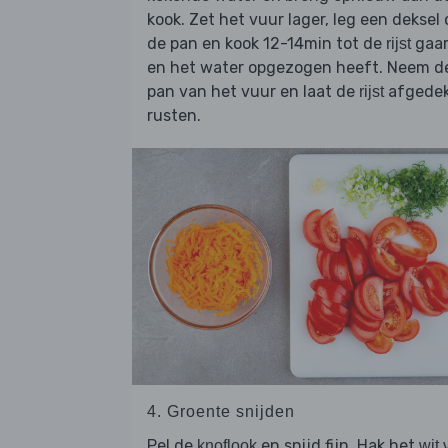
kook. Zet het vuur lager, leg een deksel 
de pan en kook 12-14min tot de
gaar
rijst
en het water opgezogen heeft. Neem d
pan van het vuur en laat de
afgede
rijst
rusten.
4. Groente snijden
Pel de
en snijd fijn. Hak het
knoflook
wit 