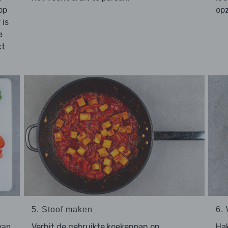
op
opz
 is
e
kt
5. Stoof maken
6.
Verhit de gebruikte koekenpan op
Ha
van