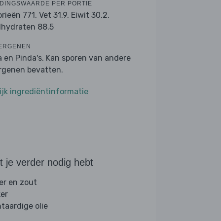
DINGSWAARDE PER PORTIE
orieën 771,
Vet 31.9,
Eiwit 30.2,
lhydraten 88.5
ERGENEN
a en Pinda's. Kan sporen van andere
ergenen bevatten.
ijk ingrediëntinformatie
 je verder nodig hebt
er en zout
ker
ntaardige olie