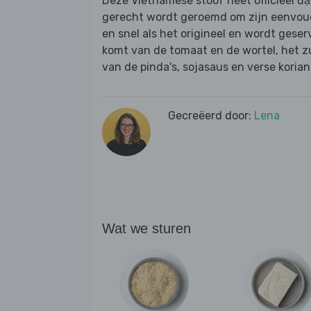
Deze Vietnamese stoof heet officieel đậ
gerecht wordt geroemd om zijn eenvoud 
en snel als het origineel en wordt geser
komt van de tomaat en de wortel, het z
van de pinda's, sojasaus en verse korian
Gecreëerd door:
Lena
Wat we sturen