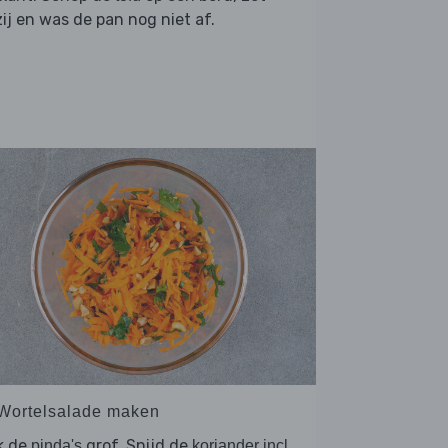
ij en was de pan nog niet af.
 Wortelsalade maken
k de
grof. Snijd de
pinda's
koriander incl.