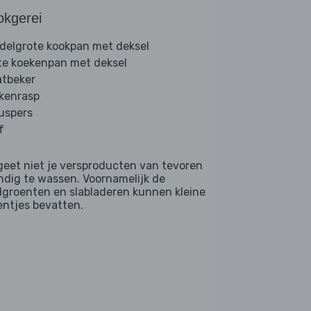
okgerei
delgrote kookpan met deksel
te koekenpan met deksel
tbeker
kenrasp
ruspers
f
geet niet je versproducten van tevoren
ndig te wassen. Voornamelijk de
dgroenten en slabladeren kunnen kleine
entjes bevatten.