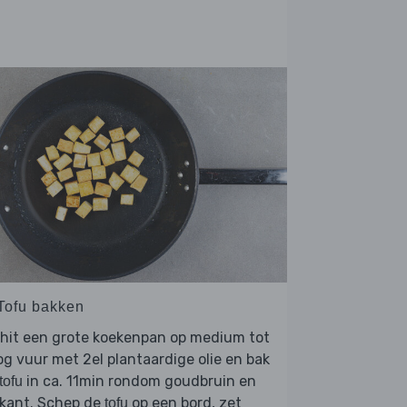
 Tofu bakken
rhit een grote koekenpan op medium tot
g vuur met 2el plantaardige olie en bak
in ca. 11min rondom goudbruin en
tofu
okant. Schep de
op een bord, zet
tofu