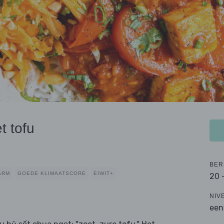
t tofu
BER
ARM
GOEDE KLIMAATSCORE
EIWIT+
20 
NIV
een