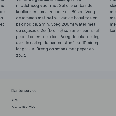
ne
middelhoog vuur met 2el olie en bak de
ste
 de
en
ca. 30sec. Voeg
me
knoflook
tomatenpuree
en
de
met het
toe en
me
tomaten
wit van de bosui
et
bak nog ca. 2min. Voeg 200ml water met
me
f
de
, 2el (bruine) suiker en een snuf
sojasaus
kor
peper toe en roer door. Voeg de
toe, leg
tofu
een deksel op de pan en stoof ca. 10min op
laag vuur. Breng op smaak met peper en
zout.
Klantenservice
AVG
Klantenservice