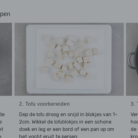
ppen
2. Tofu voorbereiden
3.
de
Dep de
droog en snijd in blokjes van 1-
Ve
tofu
e
2cm. Wikkel de
in een schone
hoo
tofublokjes
et
doek en leg er een bord of een pan op om
de
e
het vocht eruit te persen.
kr