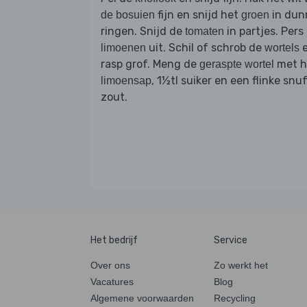
fijn en snijd het
in dun
de bosuien
groen
ringen. Snijd de
in partjes. Pers
tomaten
uit. Schil of schrob de
limoenen
wortels
rasp grof. Meng de
met h
geraspte wortel
, 1½tl suiker en een flinke snu
limoensap
zout.
Het bedrijf
Service
Over ons
Zo werkt het
Vacatures
Blog
Algemene voorwaarden
Recycling