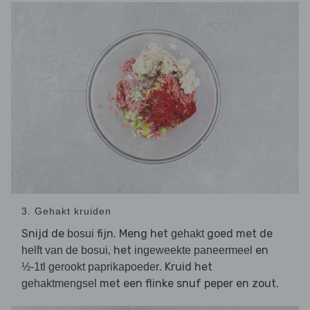
3. Gehakt kruiden
Snijd de
fijn. Meng het
goed met de
bosui
gehakt
, het
en
helft van de bosui
ingeweekte paneermeel
. Kruid het
½-1tl gerookt paprikapoeder
met een flinke snuf peper en zout.
gehaktmengsel