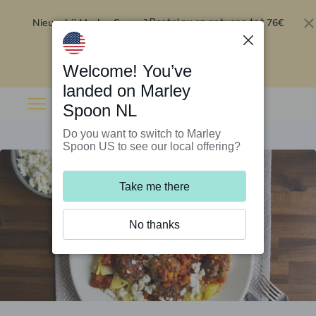
Nieuw bij Marley Spoon?
76€
Bestel nu en ontvang tot
korting op je eerste 5 boxen
.
Inwisselen
Welcome! You’ve
landed on Marley
Spoon NL
Do you want to switch to Marley
Spoon US to see our local offering?
Take me there
No thanks