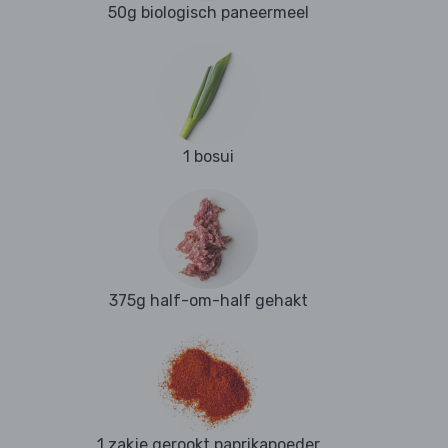
50g biologisch paneermeel
1 bosui
375g half-om-half gehakt
1 zakje gerookt paprikapoeder