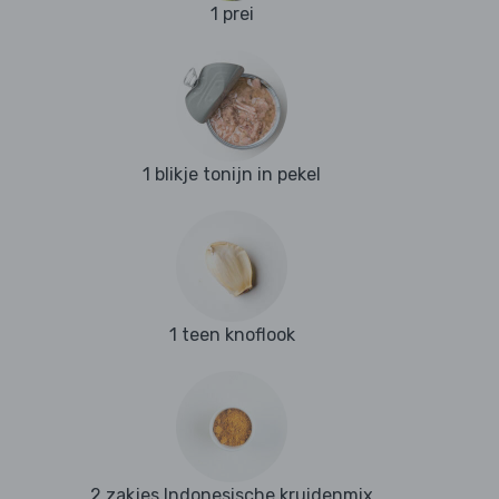
1 prei
1 blikje tonijn in pekel
1 teen knoflook
2 zakjes Indonesische kruidenmix