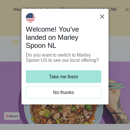
Nieuw bij Marley Spoon?
76€
Bestel nu en ontvang tot
korting op je eerste 5 boxen
.
Inwisselen
Welcome! You’ve
landed on Marley
Spoon NL
Do you want to switch to Marley
Spoon US to see our local offering?
Take me there
No thanks
Deal