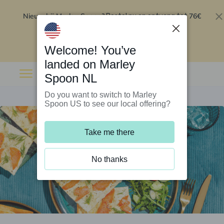
Nieuw bij Marley Spoon?
76€
Bestel nu en ontvang tot
korting op je eerste 5 boxen
.
Inwisselen
Welcome! You’ve
landed on Marley
Spoon NL
Do you want to switch to Marley
Spoon US to see our local offering?
Take me there
No thanks