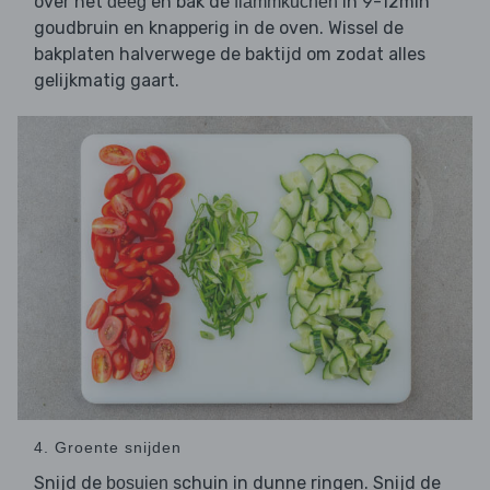
over het
en bak de
in 9-12min
deeg
flammkuchen
goudbruin en knapperig in de oven. Wissel de
bakplaten halverwege de baktijd om zodat alles
gelijkmatig gaart.
4. Groente snijden
Snijd de
schuin in dunne ringen. Snijd de
bosuien