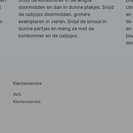
 en
Snijd de
in de lengte
Br
komkommer
t
doormidden en dan in dunne plakjes. Snijd
cit
de
doormidden, grotere
en
radijsjes
exemplaren in vieren. Snijd de
in
es
tomaat
de 
dunne partjes en meng ze met de
en
en de
.
bo
komkommer
radijsjes
dre
Klantenservice
AVG
Klantenservice