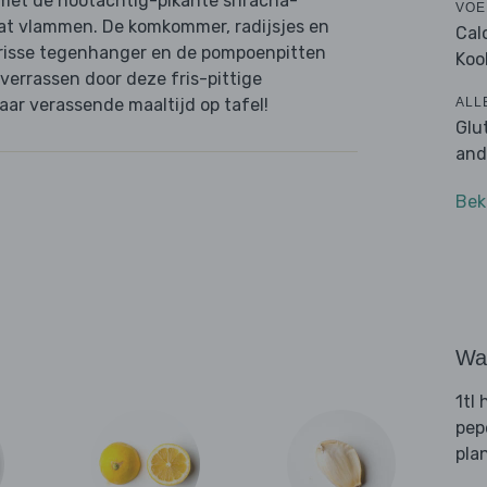
met de nootachtig-pikante sriracha-
VOE
laat vlammen. De komkommer, radijsjes en
Cal
frisse tegenhanger en de pompoenpitten
Koo
 verrassen door deze fris-pittige
ALL
ar verassende maaltijd op tafel!
Glu
and
Bek
Wat
1tl
pep
pla