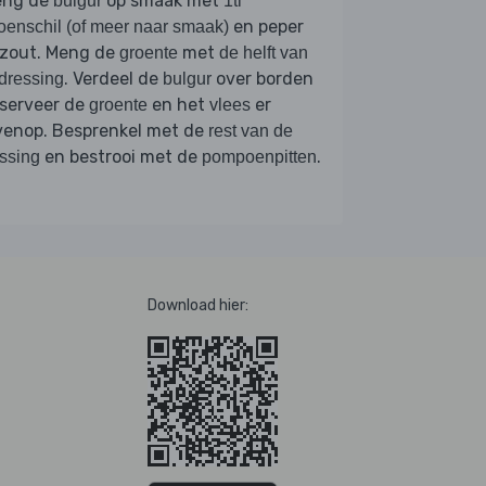
eng de
op smaak met
bulgur
1tl
en peper
roenschil (of meer naar smaak)
 zout. Meng de
met
groente
de helft van
. Verdeel de
over borden
dressing
bulgur
 serveer de
en het
er
groente
vlees
venop. Besprenkel met de
rest van de
en bestrooi met de
.
ssing
pompoenpitten
Download hier: