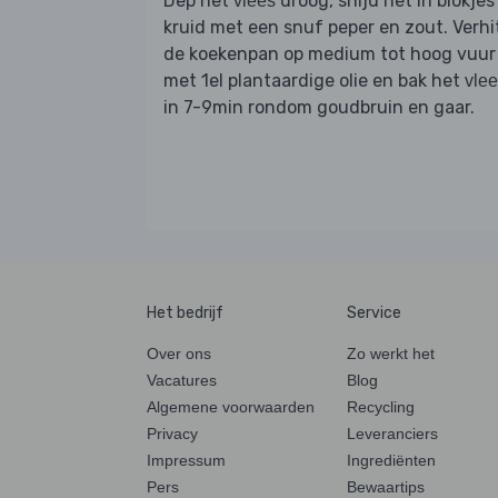
Dep het
droog, snijd het in blokjes
vlees
kruid met een snuf peper en zout. Verhi
de koekenpan op medium tot hoog vuur
met 1el plantaardige olie en bak het
vle
in 7-9min rondom goudbruin en gaar.
Het bedrijf
Service
Over ons
Zo werkt het
Vacatures
Blog
Algemene voorwaarden
Recycling
Privacy
Leveranciers
Impressum
Ingrediënten
Pers
Bewaartips