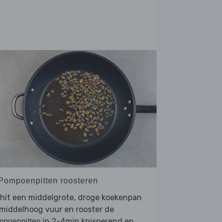
 Pompoenpitten roosteren
hit een middelgrote, droge koekenpan
middelhoog vuur en rooster de
in 2-4min knisperend en
mpoenpitten