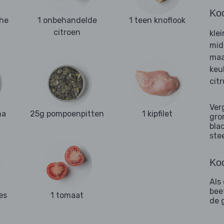
Ko
che
1 onbehandelde
1 teen knoflook
citroen
kle
mid
maa
keu
cit
Ver
ha
25g pompoenpitten
1 kipfilet
gro
bla
ste
Koo
Als
bee
es
1 tomaat
de 