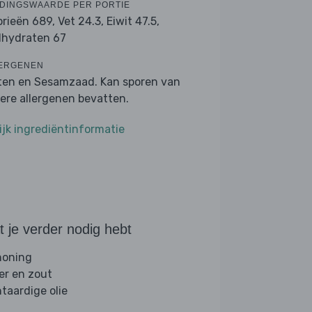
DINGSWAARDE PER PORTIE
orieën 689,
Vet 24.3,
Eiwit 47.5,
lhydraten 67
ERGENEN
ten en Sesamzaad. Kan sporen van
ere allergenen bevatten.
ijk ingrediëntinformatie
 je verder nodig hebt
 honing
er en zout
ntaardige olie