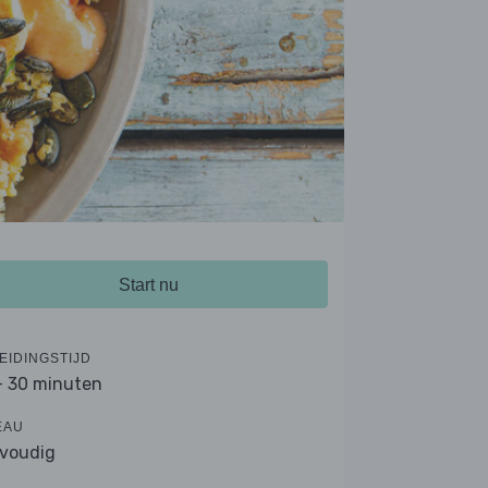
Start nu
EIDINGSTIJD
- 30 minuten
EAU
voudig