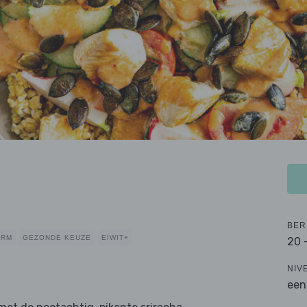
BER
ARM
GEZONDE KEUZE
EIWIT+
20 
NIV
een