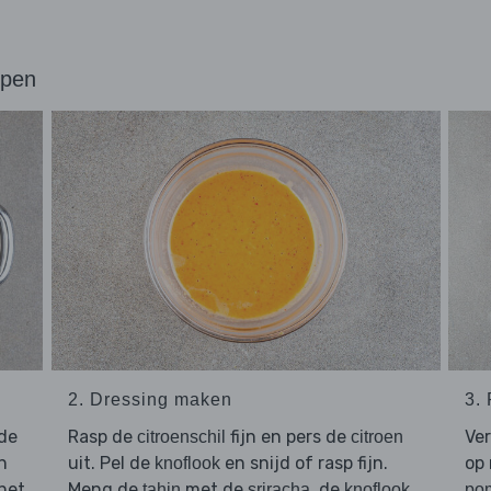
ppen
2. Dressing maken
3.
de
Rasp de
fijn en pers de
Ver
citroenschil
citroen
n
uit. Pel de
en snijd of rasp fijn.
op 
knoflook
het
Meng de
met de
, de
,
tahin
sriracha
knoflook
po