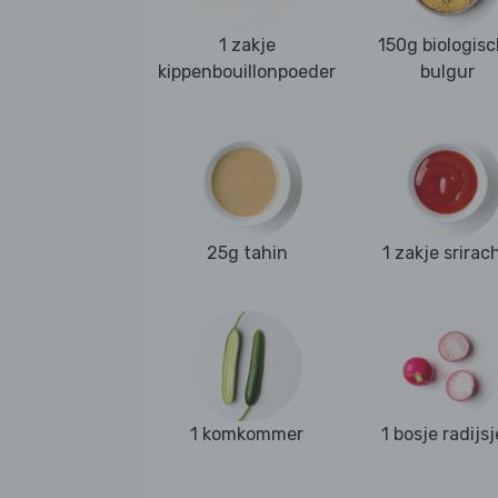
1 zakje
150g biologis
kippenbouillonpoeder
bulgur
25g tahin
1 zakje srirac
1 komkommer
1 bosje radijsj