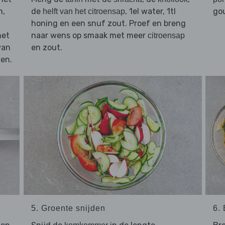
n,
de
, 1el water, 1tl
gou
helft van het citroensap
honing en een snuf zout. Proef en breng
het
naar wens op smaak met meer
citroensap
van
en zout.
en.
5. Groente snijden
6. 