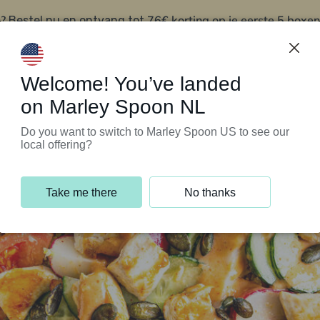
?
76€ korting op je eerste 5 boxen
Bestel nu en ontvang tot
t
Klantenservice
Welcome! You’ve landed
on Marley Spoon NL
Do you want to switch to Marley Spoon US to see our
local offering?
Take me there
No thanks