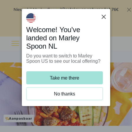
Nieuw bij Marley Spoon?
76€
Bestel nu en ontvang tot
korting op je eerste 5 boxen
.
Inwisselen
Welcome! You’ve
landed on Marley
Spoon NL
Do you want to switch to Marley
Spoon US to see our local offering?
Take me there
No thanks
Aanpasbaar