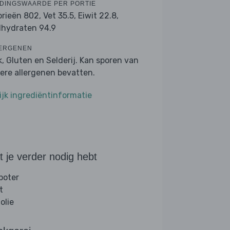
DINGSWAARDE PER PORTIE
orieën 802,
Vet 35.5,
Eiwit 22.8,
lhydraten 94.9
ERGENEN
k, Gluten en Selderij. Kan sporen van
ere allergenen bevatten.
ijk ingrediëntinformatie
 je verder nodig hebt
 boter
t
folie