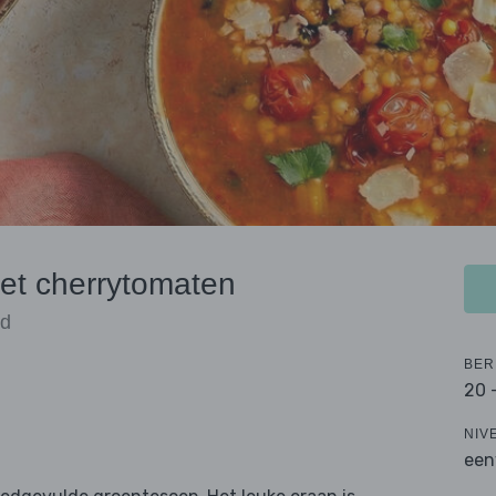
met cherrytomaten
od
BER
20 
NIV
een