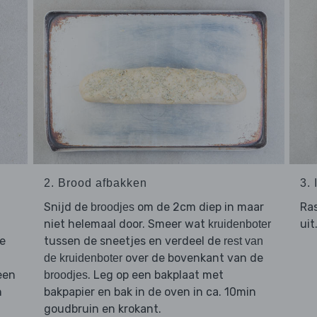
2. Brood afbakken
3.
Snijd de
om de 2cm diep in maar
Ra
broodjes
niet helemaal door. Smeer wat
uit
kruidenboter
de
tussen de sneetjes en verdeel de
rest van
over de bovenkant van de
de kruidenboter
een
. Leg op een bakplaat met
broodjes
n
bakpapier en bak in de oven in ca. 10min
goudbruin en krokant.