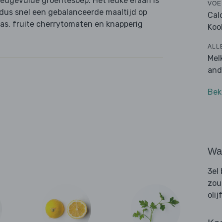
oedgevulde groentesoep. Het leuke eraan is
VOE
o dus snel een gebalanceerde maaltijd op
Cal
kaas, fruite cherrytomaten en knapperig
Koo
ALL
Mel
and
Bek
Wat
3el
zou
olij