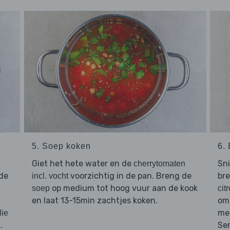
5. Soep koken
6.
Giet het hete water en de
Sn
cherrytomaten
 de
voorzichtig in de pan. Breng de
br
incl. vocht
op medium tot hoog vuur aan de kook
soep
cit
en laat 13-15min zachtjes koken.
om
me
lie
.
Se