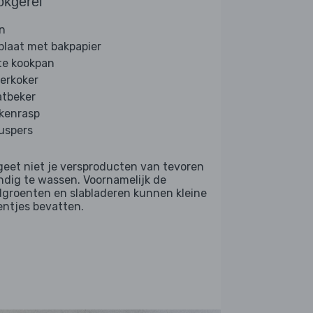
okgerei
n
plaat met bakpapier
te kookpan
erkoker
tbeker
kenrasp
ruspers
geet niet je versproducten van tevoren
ndig te wassen. Voornamelijk de
dgroenten en slabladeren kunnen kleine
entjes bevatten.