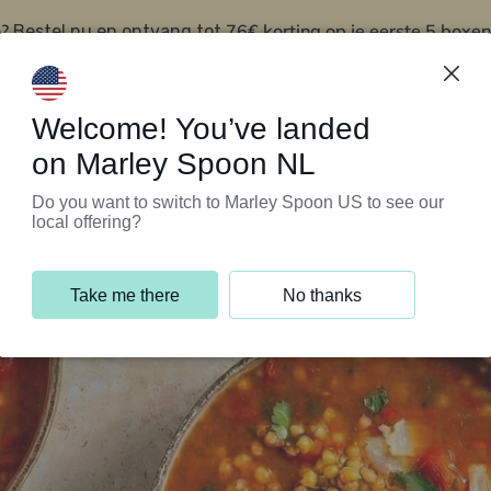
?
76€ korting op je eerste 5 boxen
Bestel nu en ontvang tot
t
Klantenservice
Welcome! You’ve landed
on Marley Spoon NL
Do you want to switch to Marley Spoon US to see our
local offering?
Take me there
No thanks