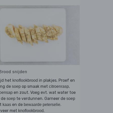
 Brood snijden
ijd het
in plakjes. Proef en
knoflookbrood
eng de
op smaak met
,
soep
citroenrasp
en zout. Voeg evt. wat water toe
roensap
 de
te verdunnen. Garneer de
soep
soep
t
en de
.
kaas
bewaarde peterselie
rveer met
.
knoflookbrood