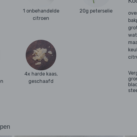
Ko
1 onbehandelde
20g peterselie
ove
citroen
bak
gro
wat
maa
keu
cit
Ver
4x harde kaas,
gro
en
geschaafd
bla
ste
ppen