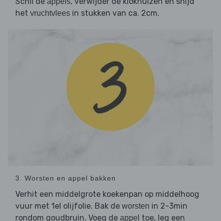
Schil de
, verwijder de klokhuizen en snijd
appels
het
in stukken van ca. 2cm.
vruchtvlees
3. Worsten en appel bakken
Verhit een middelgrote koekenpan op middelhoog
vuur met 1el olijfolie. Bak de
in 2-3min
worsten
rondom goudbruin. Voeg de
toe, leg een
appel