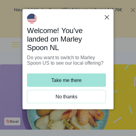
Nieuw bij Marley Spoon?
76€
Bestel nu en ontvang tot
korting op je eerste 5 boxen
.
Inwisselen
Welcome! You’ve
landed on Marley
Spoon NL
Do you want to switch to Marley
Spoon US to see our local offering?
Take me there
No thanks
Deal