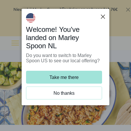
Nieuw bij Marley Spoon?
76€
Bestel nu en ontvang tot
korting op je eerste 5 boxen
.
Inwisselen
Welcome! You’ve
landed on Marley
Spoon NL
Do you want to switch to Marley
Spoon US to see our local offering?
Take me there
No thanks