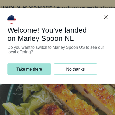
?
76€ korting op je eerste 5 boxen
Bestel nu en ontvang tot
t
Klantenservice
Welcome! You’ve landed
on Marley Spoon NL
Do you want to switch to Marley Spoon US to see our
local offering?
Take me there
No thanks