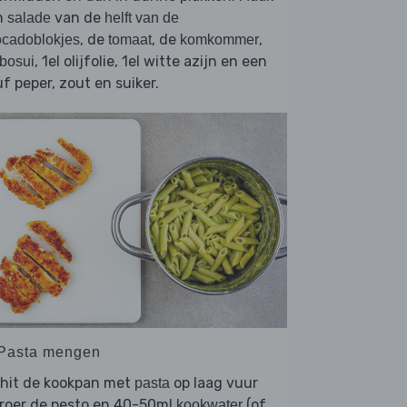
n
van de
salade
helft van de
, de
, de
,
cadoblokjes
tomaat
komkommer
, 1el olijfolie, 1el witte azijn en een
bosui
f peper, zout en suiker.
 Pasta mengen
rhit de kookpan met
op laag vuur
pasta
 roer de pesto en 40-50ml
(of
kookwater