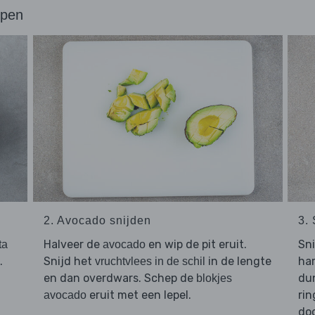
ppen
2. Avocado snijden
3.
Halveer de
en wip de pit eruit.
Sn
ta
avocado
.
Snijd het
in de lengte
har
vruchtvlees in de schil
en dan overdwars. Schep de
dun
blokjes
eruit met een lepel.
rin
avocado
do