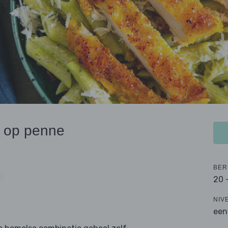
l op penne
BER
K
20 
NIV
een