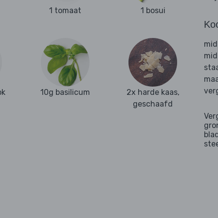
1 tomaat
1 bosui
Ko
mid
mid
sta
maa
ver
ok
10g basilicum
2x harde kaas,
geschaafd
Ver
gro
bla
ste