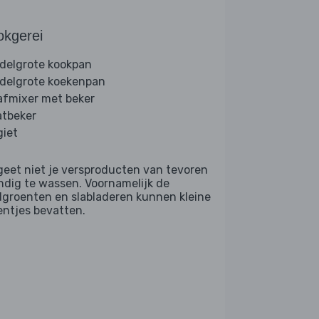
okgerei
delgrote kookpan
delgrote koekenpan
afmixer met beker
tbeker
giet
geet niet je versproducten van tevoren
ndig te wassen. Voornamelijk de
dgroenten en slabladeren kunnen kleine
entjes bevatten.