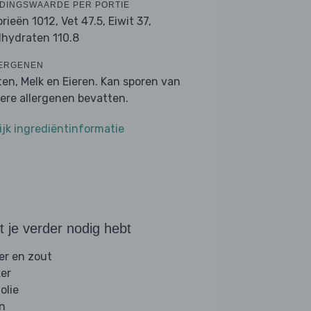
DINGSWAARDE PER PORTIE
orieën 1012,
Vet 47.5,
Eiwit 37,
lhydraten 110.8
ERGENEN
ten, Melk en Eieren. Kan sporen van
ere allergenen bevatten.
ijk ingrediëntinformatie
 je verder nodig hebt
er en zout
ker
folie
jn