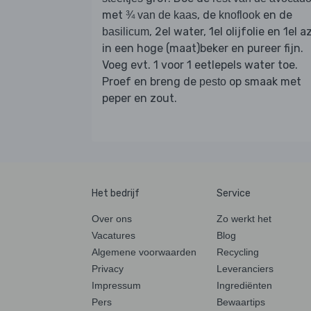
met
, de
en de
¾ van de kaas
knoflook
, 2el water, 1el olijfolie en 1el a
basilicum
in een hoge (maat)beker en pureer fijn.
Voeg evt. 1 voor 1 eetlepels water toe.
Proef en breng de
op smaak met
pesto
peper en zout.
Het bedrijf
Service
Over ons
Zo werkt het
Vacatures
Blog
Algemene voorwaarden
Recycling
Privacy
Leveranciers
Impressum
Ingrediënten
Pers
Bewaartips