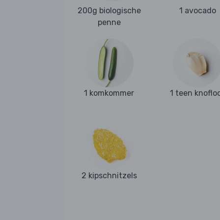
200g biologische
1 avocado
penne
1 komkommer
1 teen knoflo
2 kipschnitzels