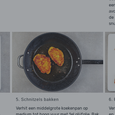
ee
avo
de
snu
5. Schnitzels bakken
6.
Verhit een middelgrote koekenpan op
Ve
medium tot hoog vuur met 1el olijfolie. Bak
en
o