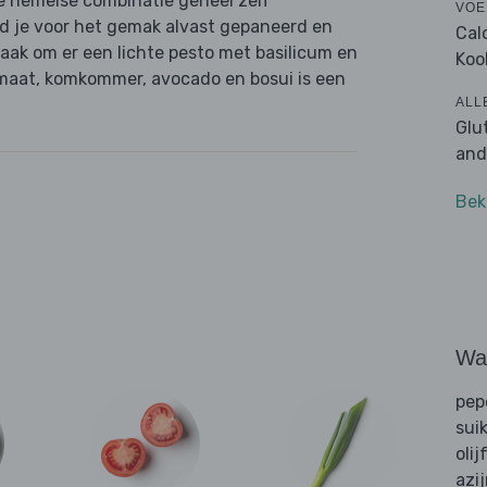
e hemelse combinatie geheel zelf
VOE
nd je voor het gemak alvast gepaneerd en
Cal
taak om er een lichte pesto met basilicum en
Koo
omaat, komkommer, avocado en bosui is een
ALL
Glu
and
Bek
Wat
pep
sui
olij
azi