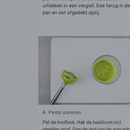
uitlekken in een vergiet. Doe terug in de
pan en zet afgedekt opzij.
4. Pesto pureren
Pel de
. Hak de
knoflook
basilicum incl.
grof. Doe de
steeltjes
rest van de avocad