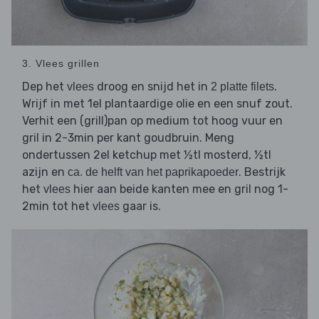
3. Vlees grillen
Dep het
droog en snijd het in
.
vlees
2 platte filets
Wrijf in met 1el plantaardige olie en een snuf zout.
Verhit een (grill)pan op medium tot hoog vuur en
gril in 2-3min per kant goudbruin. Meng
ondertussen 2el ketchup met ½tl mosterd, ½tl
azijn en
. Bestrijk
ca. de helft van het paprikapoeder
het
hier aan beide kanten mee en gril nog 1-
vlees
2min tot het
gaar is.
vlees