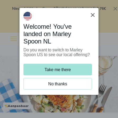
Nieuw bij Marley Spoon?
76€
Bestel nu en ontvang tot
korting op je eerste 5 boxen
.
Inwisselen
Welcome! You’ve
landed on Marley
Spoon NL
Do you want to switch to Marley
Spoon US to see our local offering?
Take me there
No thanks
Aanpasbaar