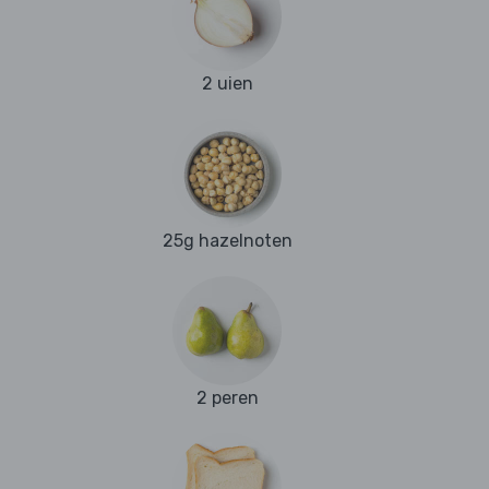
2 uien
25g hazelnoten
2 peren