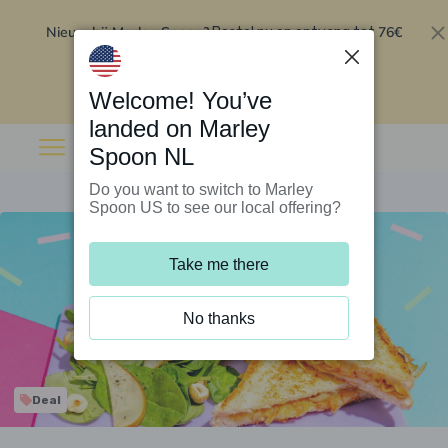
Nieuw bij Marley Spoon?
76€
Bestel nu en ontvang tot
korting op je eerste 5 boxen
.
Inwisselen
Welcome! You’ve
landed on Marley
Spoon NL
Do you want to switch to Marley
Spoon US to see our local offering?
Take me there
No thanks
Deal