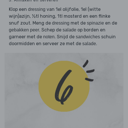
5. Afmaken en serveren
Klop een
van 1el olijfolie, 1el (witte
dressing
wijn)azijn, ½tl honing, 1tl mosterd en een flinke
snuf zout. Meng de
met de
en de
dressing
spinazie
. Schep de
op borden en
gebakken peer
salade
garneer met de
. Snijd de
schuin
noten
sandwiches
doormidden en serveer ze met de
.
salade