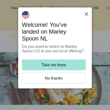
Nieuw bij Marley Spoon?
76€
Bestel nu en ontvang tot
korting op je eerste 5 boxen
.
Inwisselen
Welcome! You’ve
landed on Marley
Spoon NL
Do you want to switch to Marley
Spoon US to see our local offering?
Take me there
No thanks