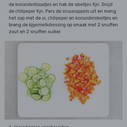
de
en hak de
fijn. Snijd
korianderblaadjes
steeltjes
de
fijn. Pers de
uit en meng
chilipeper
sinaasappels
het
met de
,
en
en
sap
ui
chilipeper
koriandersteeltjes
breng de
op smaak met 2 snuffen
tijgermelkdressing
zout en 2 snuffen suiker.
4. Ingrediënten voorbereiden