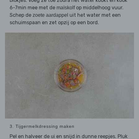
blokjes. Voeg ze toe zodra het water kookt en kook
6-7min mee met de
op middelhoog vuur.
maïskolf
Schep de
uit het water met een
zoete aardappel
schuimspaan en zet opzij op een bord.
3. Tijgermelkdressing maken
Pel en halveer de
en snijd in dunne reepjes. Pluk
ui