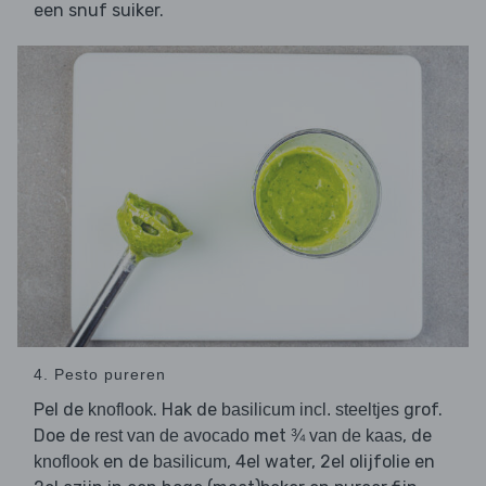
een snuf suiker.
4. Pesto pureren
Pel de
. Hak de
grof.
knoflook
basilicum incl. steeltjes
Doe de
met
, de
rest van de avocado
¾ van de kaas
en de
, 4el water, 2el olijfolie en
knoflook
basilicum