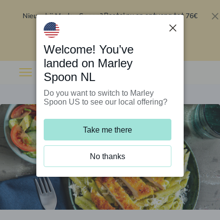
Nieuw bij Marley Spoon?
76€
Bestel nu en ontvang tot
korting op je eerste 5 boxen
.
Inwisselen
Welcome! You’ve
landed on Marley
Spoon NL
Do you want to switch to Marley
Spoon US to see our local offering?
Take me there
No thanks