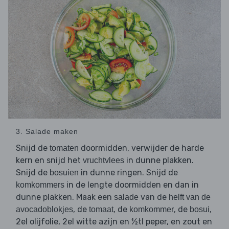
3. Salade maken
Snijd de
doormidden, verwijder de harde
tomaten
kern en snijd het
in dunne plakken.
vruchtvlees
Snijd de
in dunne ringen. Snijd de
bosuien
in de lengte doormidden en dan in
komkommers
dunne plakken. Maak een
van de
salade
helft van de
, de
, de
, de
,
avocadoblokjes
tomaat
komkommer
bosui
2el olijfolie, 2el witte azijn en ½tl peper, en zout en