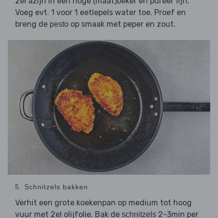
2el azijn in een hoge (maat)beker en pureer fijn.
Voeg evt. 1 voor 1 eetlepels water toe. Proef en
breng de
op smaak met peper en zout.
pesto
5. Schnitzels bakken
Verhit een grote koekenpan op medium tot hoog
vuur met 2el olijfolie. Bak de
2-3min per
schnitzels