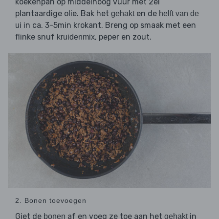
koekenpan op middelhoog vuur met 2el
plantaardige olie. Bak het
en de
gehakt
helft van de
in ca. 3-5min krokant. Breng op smaak met een
ui
flinke snuf
, peper en zout.
kruidenmix
2. Bonen toevoegen
Giet de
af en voeg ze toe aan het
in
bonen
gehakt