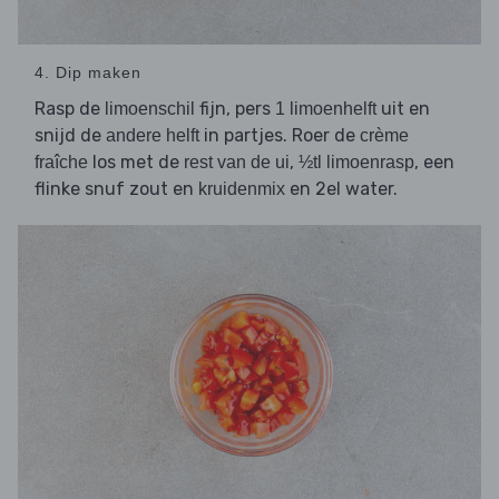
4. Dip maken
Rasp de
fijn, pers
uit en
limoenschil
1 limoenhelft
snijd de
in partjes. Roer de
andere helft
crème
los met de
,
, een
fraîche
rest van de ui
½tl limoenrasp
flinke snuf zout en
en 2el water.
kruidenmix