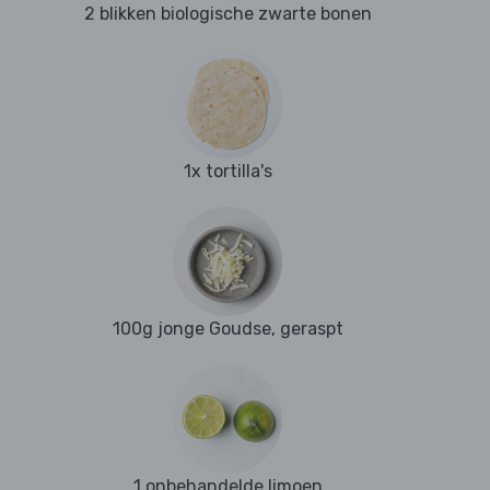
2 blikken biologische zwarte bonen
1x tortilla's
100g jonge Goudse, geraspt
1 onbehandelde limoen