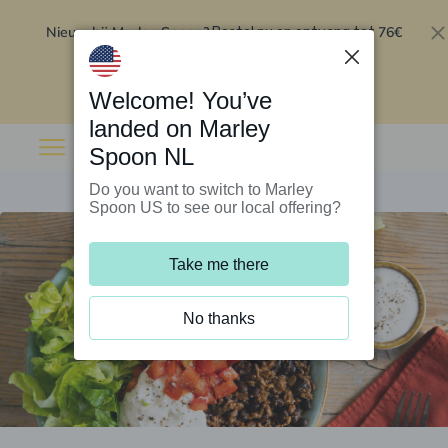
Nieuw bij Marley Spoon?
76€
Bestel nu en ontvang tot
korting op je eerste 5 boxen
.
Inwisselen
Welcome! You’ve
landed on Marley
Spoon NL
Do you want to switch to Marley
Spoon US to see our local offering?
Take me there
No thanks