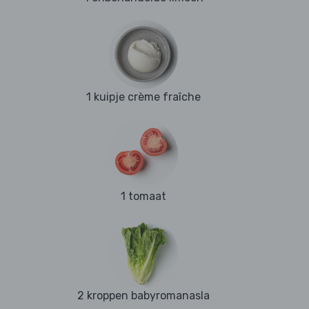
1 kuipje crème fraîche
1 tomaat
2 kroppen babyromanasla