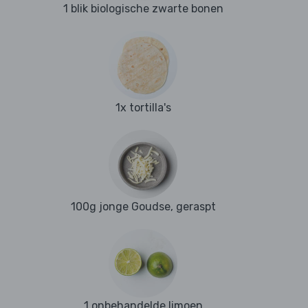
1 blik biologische zwarte bonen
1x tortilla's
100g jonge Goudse, geraspt
1 onbehandelde limoen