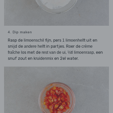
4. Dip maken
Rasp de
fijn, pers
uit en
limoenschil
1 limoenhelft
snijd de
in partjes. Roer de
andere helft
crème
los met de
,
, een
fraîche
rest van de ui
½tl limoenrasp
snuf zout en
en 2el water.
kruidenmix