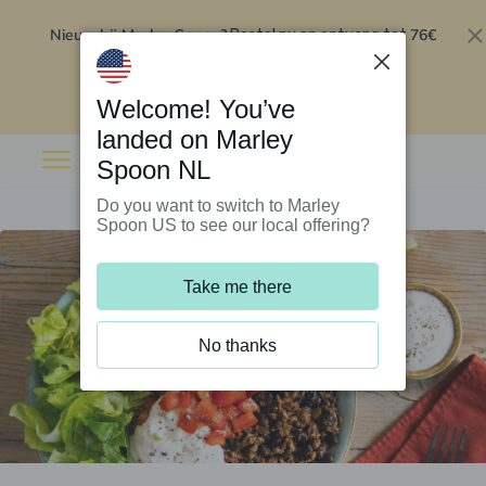
Nieuw bij Marley Spoon?
76€
Bestel nu en ontvang tot
korting op je eerste 5 boxen
.
Inwisselen
Welcome! You’ve
landed on Marley
Spoon NL
Do you want to switch to Marley
Spoon US to see our local offering?
Take me there
No thanks