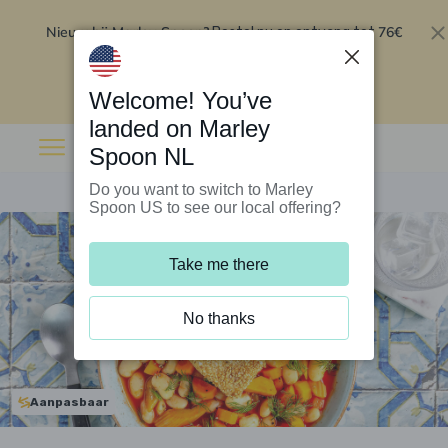
Nieuw bij Marley Spoon?
76€
Bestel nu en ontvang tot
korting op je eerste 5 boxen
.
Inwisselen
Welcome! You’ve
landed on Marley
Spoon NL
Do you want to switch to Marley
Spoon US to see our local offering?
Take me there
No thanks
Aanpasbaar