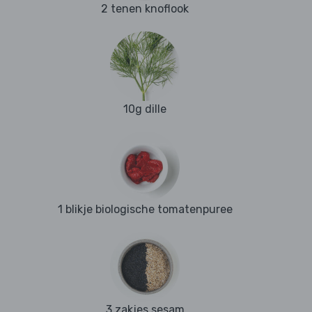
2 tenen knoflook
10g dille
1 blikje biologische tomatenpuree
3 zakjes sesam