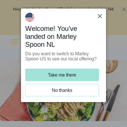
Nieuw bij Marley Spoon?
76€
Bestel nu en ontvang tot
korting op je eerste 5 boxen
.
Inwisselen
Welcome! You’ve
landed on Marley
Spoon NL
Do you want to switch to Marley
Spoon US to see our local offering?
Take me there
No thanks