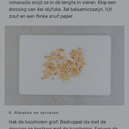
snijd ze in de lengte in vieren. Klop een
romanasla
van 4el olijfolie, 3el balsamicoazijn, ½tl
dressing
zout en een flinke snuf peper.
6. Afmaken en serveren
Hak de
grof. Bedruppel
met de
hazelnoten
sla
en bestrooi met de
. Serveer de
dressing
hazelnoten