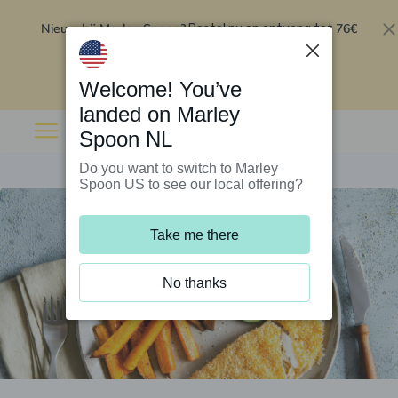
Nieuw bij Marley Spoon?
76€
Bestel nu en ontvang tot
korting op je eerste 5 boxen
.
Inwisselen
Welcome! You’ve
landed on Marley
Spoon NL
Do you want to switch to Marley
Spoon US to see our local offering?
Take me there
No thanks