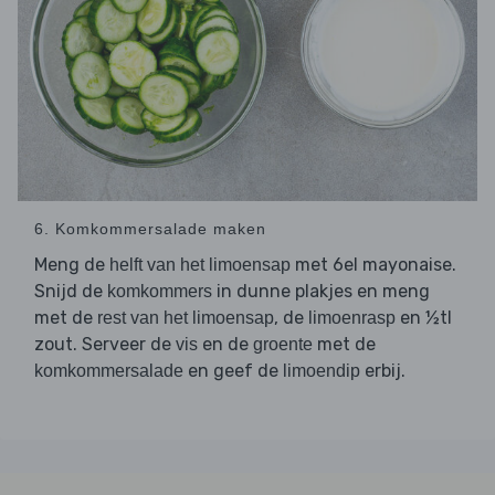
6. Komkommersalade maken
Meng de
met 6el mayonaise.
helft van het limoensap
Snijd de
in dunne plakjes en meng
komkommers
met de
, de
en ½tl
rest van het limoensap
limoenrasp
zout. Serveer de
en de
met de
vis
groente
en geef de
erbij.
komkommersalade
limoendip