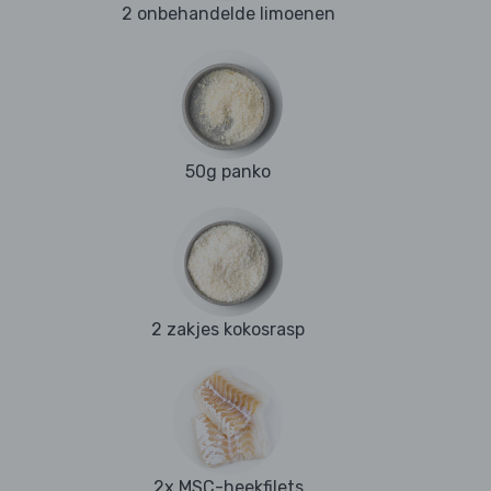
2 onbehandelde limoenen
50g panko
2 zakjes kokosrasp
2x MSC-heekfilets