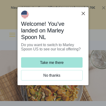
Nieuw bij Marley Spoon?
76€
Bestel nu en ontvang tot
korting op je eerste 5 boxen
.
Inwisselen
Welcome! You’ve
landed on Marley
Spoon NL
Do you want to switch to Marley
Spoon US to see our local offering?
Take me there
No thanks