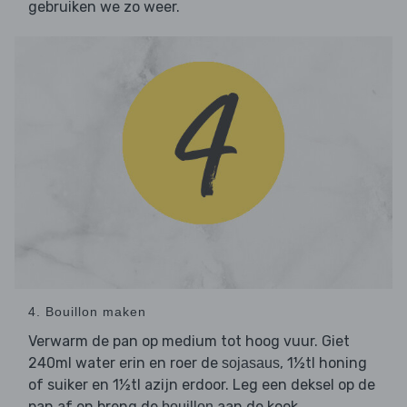
gebruiken we zo weer.
4. Bouillon maken
Verwarm de pan op medium tot hoog vuur. Giet
240ml water erin en roer de
, 1½tl honing
sojasaus
of suiker en 1½tl azijn erdoor. Leg een deksel op de
pan af en breng de
aan de kook.
bouillon