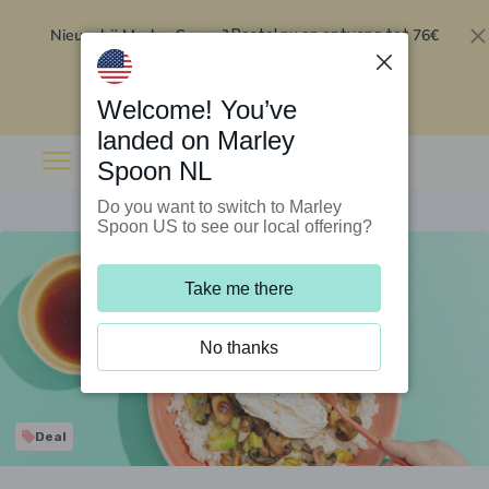
Nieuw bij Marley Spoon?
76€
Bestel nu en ontvang tot
korting op je eerste 5 boxen
.
Inwisselen
Welcome! You’ve
landed on Marley
Spoon NL
Do you want to switch to Marley
Spoon US to see our local offering?
Take me there
No thanks
Deal