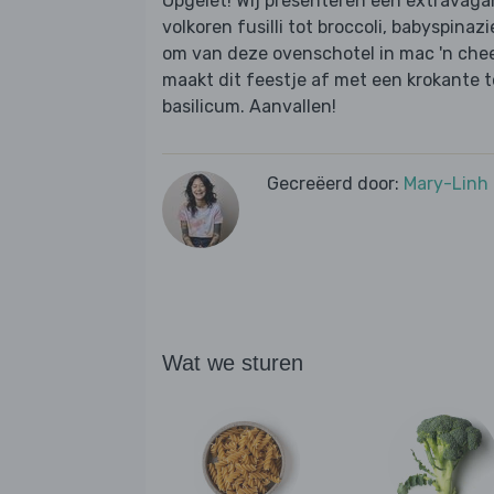
Opgelet! Wij presenteren een extravaga
volkoren fusilli tot broccoli, babyspinaz
om van deze ovenschotel in mac 'n chees
maakt dit feestje af met een krokante 
basilicum. Aanvallen!
Gecreëerd door:
Mary-Linh
Wat we sturen