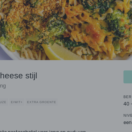
heese stijl
ing
BER
UZE
EIWIT+
EXTRA GROENTE
40 
NIV
een