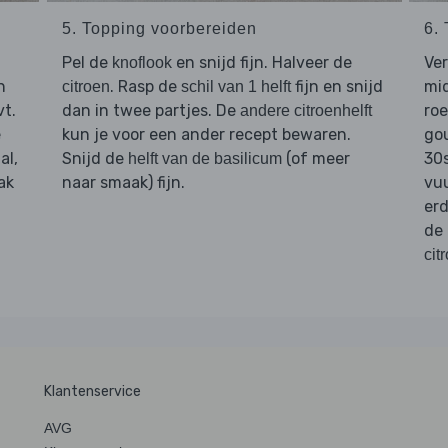
5. Topping voorbereiden
6.
Pel de
en snijd fijn. Halveer de
Ver
knoflook
n
. Rasp de
fijn en snijd
mid
citroen
schil van 1 helft
vt.
dan in twee partjes. De
ro
andere citroenhelft
e
kun je voor een ander recept bewaren.
go
al,
Snijd de
(of meer
30
helft van de basilicum
ak
naar smaak) fijn.
vuu
erd
de
cit
Klantenservice
AVG