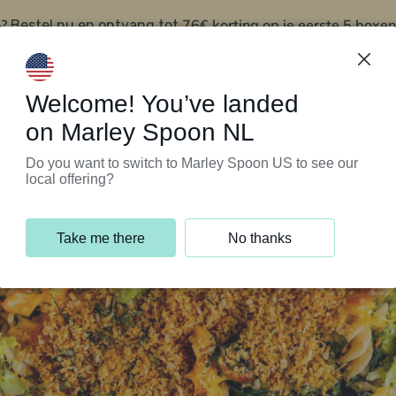
?
76€ korting op je eerste 5 boxen
Bestel nu en ontvang tot
t
Klantenservice
Welcome! You’ve landed
on Marley Spoon NL
Do you want to switch to Marley Spoon US to see our
local offering?
Take me there
No thanks