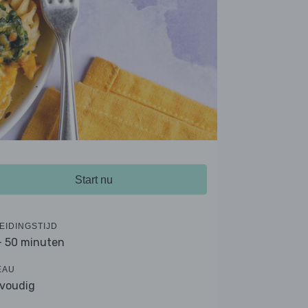
Start nu
EIDINGSTIJD
- 50 minuten
EAU
voudig