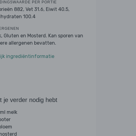
DINGSWAARDE PER PORTIE
orieën 882,
Vet 31.6,
Eiwit 40.5,
lhydraten 100.4
ERGENEN
k, Gluten en Mosterd. Kan sporen van
ere allergenen bevatten.
ijk ingrediëntinformatie
 je verder nodig hebt
ml melk
boter
 bloem
 mosterd