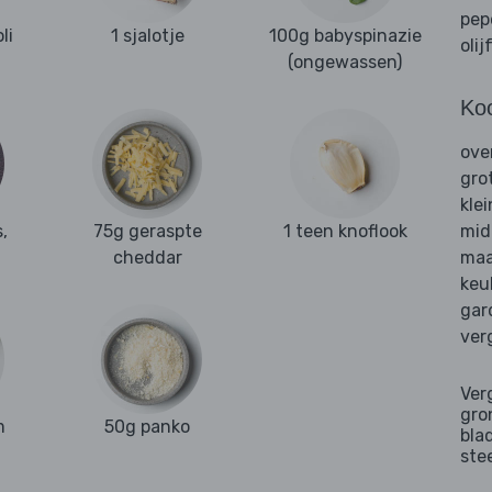
pep
li
1 sjalotje
100g babyspinazie
olij
(ongewassen)
Ko
ove
gro
kle
,
75g geraspte
1 teen knoflook
mid
cheddar
maa
keu
gar
ver
Ver
gro
m
50g panko
bla
ste