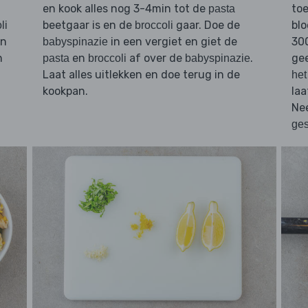
en kook alles nog 3-4min tot de
toe
pasta
beetgaar is en de
gaar. Doe de
bl
li
broccoli
n
in een vergiet en giet de
300
babyspinazie
n
en
af over de
.
gee
pasta
broccoli
babyspinazie
Laat alles uitlekken en doe terug in de
het
kookpan.
laa
Nee
ge