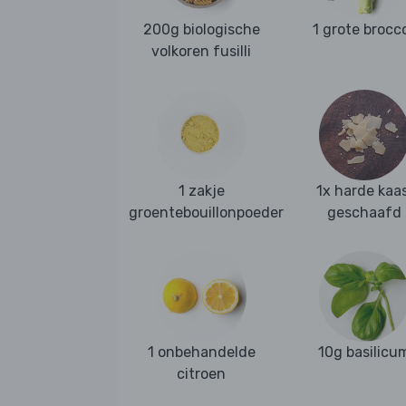
200g biologische
1 grote brocco
volkoren fusilli
1 zakje
1x harde kaas
groentebouillonpoeder
geschaafd
1 onbehandelde
10g basilicu
citroen