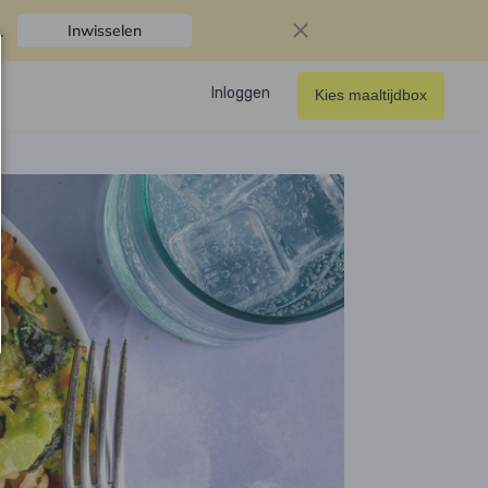
.
Inwisselen
Inloggen
Kies maaltijdbox