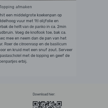
 Topping afmaken
hit een middelgrote koekenpan op
delhoog vuur met 1tl olijfolie en
erbak de
in ca. 2min
helft van de panko
udbruin. Voeg de
toe, bak ca.
knoflook
sec mee en neem dan de pan van het
r. Roer de
en de
citroenrasp
basilicum
oor en kruid met een snuf zout. Serveer
met de
en geef de
pastaschotel
topping
erbij.
roenpartjes
Download hier: