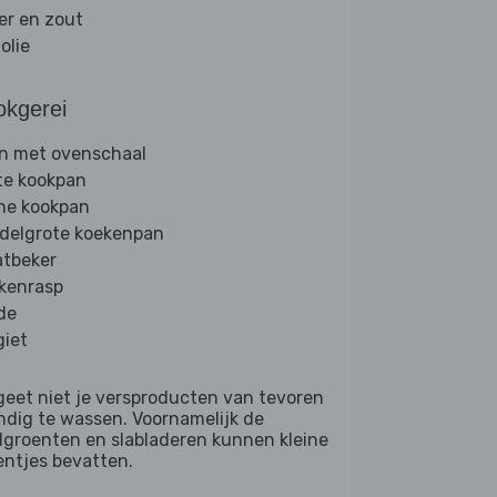
er en zout
folie
okgerei
n met ovenschaal
te kookpan
ine kookpan
delgrote koekenpan
tbeker
kenrasp
de
giet
geet niet je versproducten van tevoren
ndig te wassen. Voornamelijk de
dgroenten en slabladeren kunnen kleine
entjes bevatten.