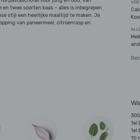
nte pastaschotel voor jong en oud: van
VOE
ie en twee soorten kaas – alles is inbegrepen
Cal
e stijl een heerlijke maaltijd te maken. Je
Koo
topping van paneermeel, citroenrasp en
ALL
Mel
and
Bek
Wat
300
1el 
1el
1tl