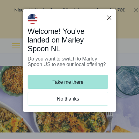
Nieuw bij Marley Spoon?
76€
Bestel nu en ontvang tot
korting op je eerste 5 boxen
.
Inwisselen
Welcome! You’ve
landed on Marley
Spoon NL
Do you want to switch to Marley
Spoon US to see our local offering?
Take me there
No thanks