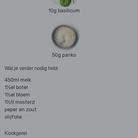
10g basilicum
50g panko
Wat je verder nodig hebt
450ml melk
1½el boter
1½el bloem
1½tl mosterd
peper en zout
olijfolie
Kookgerei