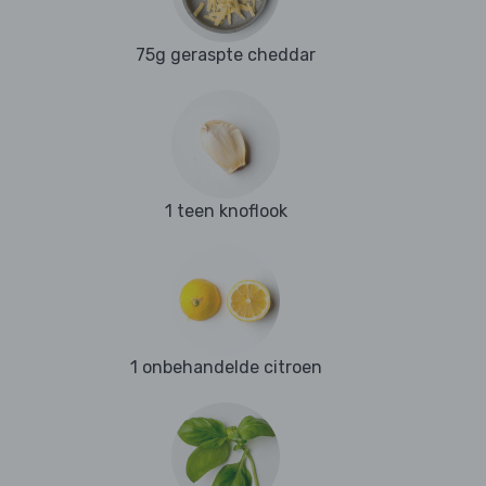
75g geraspte cheddar
1 teen knoflook
1 onbehandelde citroen