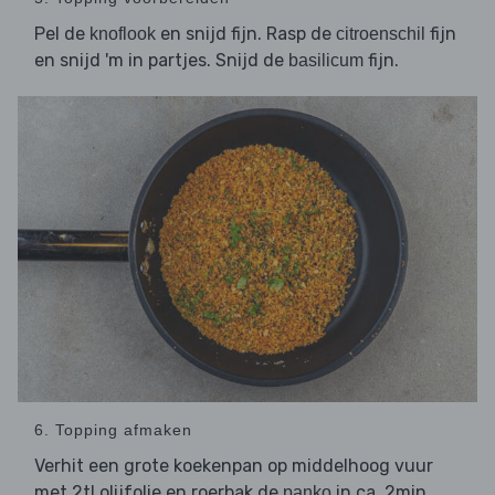
Pel de
en snijd fijn. Rasp de
fijn
knoflook
citroenschil
en snijd 'm in partjes. Snijd de
fijn.
basilicum
6. Topping afmaken
Verhit een grote koekenpan op middelhoog vuur
met 2tl olijfolie en roerbak de
in ca. 2min
panko