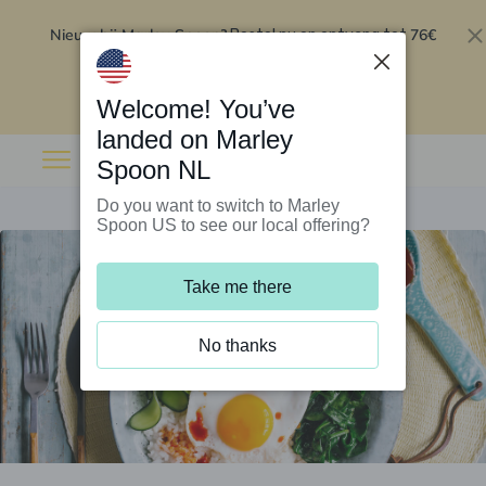
Nieuw bij Marley Spoon?
76€
Bestel nu en ontvang tot
korting op je eerste 5 boxen
.
Inwisselen
Welcome! You’ve
landed on Marley
Spoon NL
Do you want to switch to Marley
Spoon US to see our local offering?
Take me there
No thanks