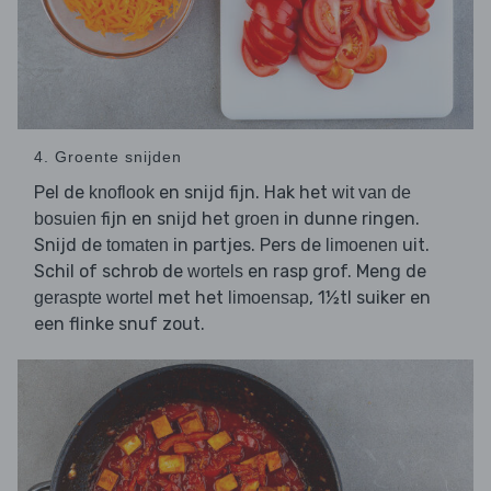
4. Groente snijden
Pel de
en snijd fijn. Hak het
knoflook
wit van de
fijn en snijd het
in dunne ringen.
bosuien
groen
Snijd de
in partjes. Pers de
uit.
tomaten
limoenen
Schil of schrob de
en rasp grof. Meng de
wortels
met het
, 1½tl suiker en
geraspte wortel
limoensap
een flinke snuf zout.