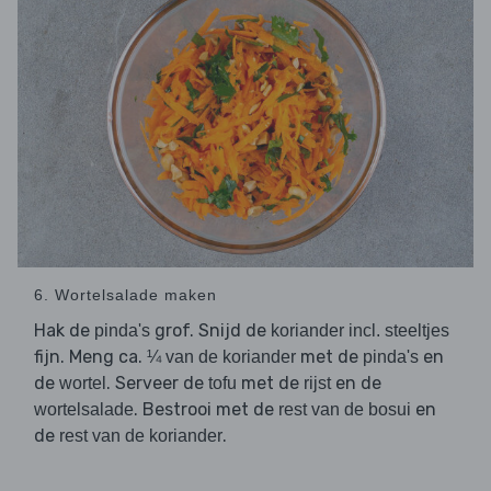
6. Wortelsalade maken
Hak de
grof. Snijd de
pinda's
koriander incl. steeltjes
fijn. Meng ca.
met de
en
¼ van de koriander
pinda's
de
. Serveer de
met de
en de
wortel
tofu
rijst
. Bestrooi met de
en
wortelsalade
rest van de bosui
de
.
rest van de koriander