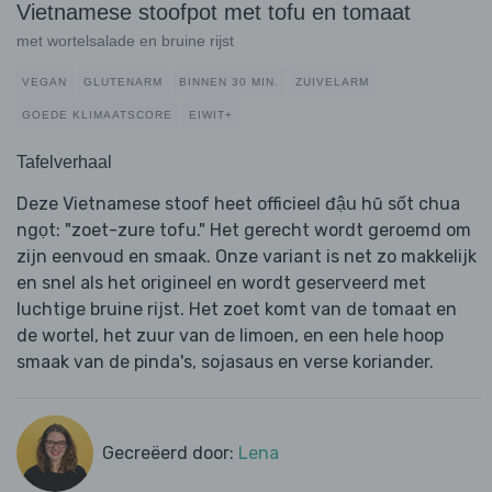
Vietnamese stoofpot met tofu en tomaat
met wortelsalade en bruine rijst
VEGAN
GLUTENARM
BINNEN 30 MIN.
ZUIVELARM
GOEDE KLIMAATSCORE
EIWIT+
Tafelverhaal
Deze Vietnamese stoof heet officieel đậu hũ sốt chua
ngọt: "zoet-zure tofu." Het gerecht wordt geroemd om
zijn eenvoud en smaak. Onze variant is net zo makkelijk
en snel als het origineel en wordt geserveerd met
luchtige bruine rijst. Het zoet komt van de tomaat en
de wortel, het zuur van de limoen, en een hele hoop
smaak van de pinda's, sojasaus en verse koriander.
Gecreëerd door:
Lena