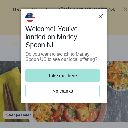
Nieuw bij Marley Spoon?
76€
Bestel nu en ontvang tot
korting op je eerste 5 boxen
.
Inwisselen
Welcome! You’ve
landed on Marley
Spoon NL
Do you want to switch to Marley
Spoon US to see our local offering?
Take me there
No thanks
Aanpasbaar