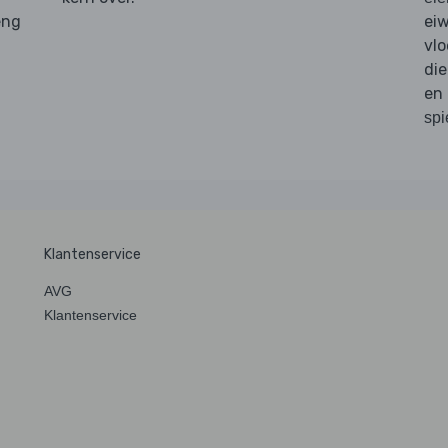
eng
eiw
vlo
die
en
spi
Klantenservice
AVG
Klantenservice