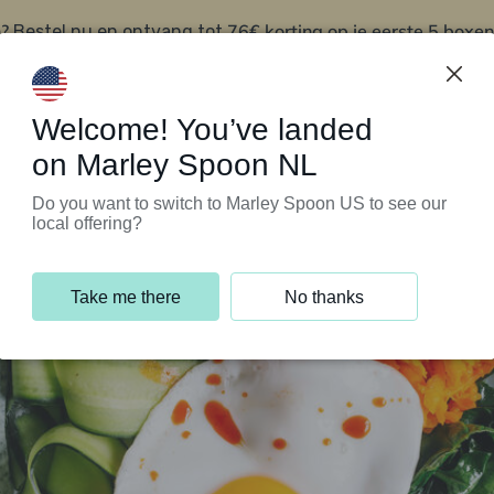
?
76€ korting op je eerste 5 boxen
Bestel nu en ontvang tot
t
Klantenservice
Welcome! You’ve landed
on Marley Spoon NL
Do you want to switch to Marley Spoon US to see our
local offering?
Take me there
No thanks