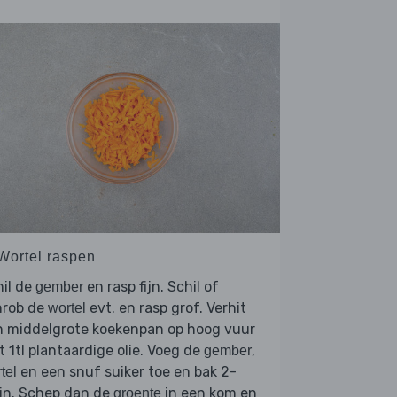
 Wortel raspen
il de
en rasp fijn. Schil of
gember
hrob de
evt. en rasp grof. Verhit
wortel
n middelgrote koekenpan op hoog vuur
 1tl plantaardige olie. Voeg de
,
gember
en een snuf suiker toe en bak 2-
tel
in. Schep dan de
in een kom en
groente