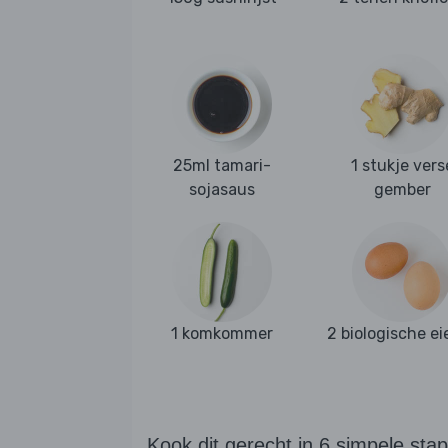
25ml tamari-
1 stukje vers
sojasaus
gember
1 komkommer
2 biologische ei
Kook dit gerecht in 6 simpele sta