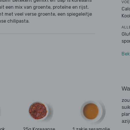
Bibim' betekent gemixt en 'bap' is Koreaans
VOE
it een mix van groente, proteïne en rijst.
Cal
nt met veel verse groente, een spiegeleitje
Koo
se chilipasta.
ALL
Glu
spo
Bek
Wat
zou
sui
pla
azi
ook
25g Koreaanse
1 zakje sesamolie