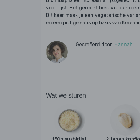
Bibimbap is een Koreaans rijstgerecht. '
voor rijst. Het gerecht bestaat dan ook u
Dit keer maak je een vegetarische varia
en een pittige saus op basis van Koreaan
Gecreëerd door:
Hannah
Wat we sturen
150g sushirijst
2 tenen knofl