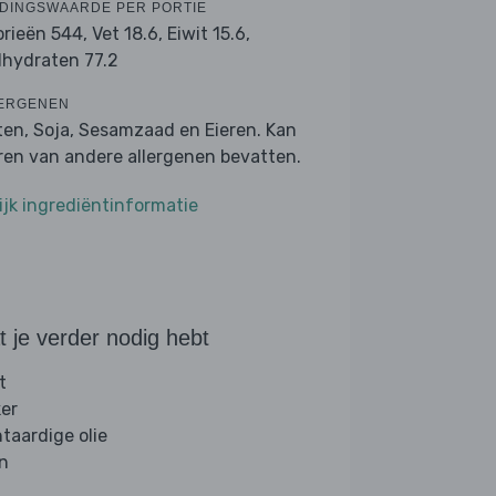
DINGSWAARDE PER PORTIE
orieën 544,
Vet 18.6,
Eiwit 15.6,
lhydraten 77.2
ERGENEN
ten, Soja, Sesamzaad en Eieren. Kan
ren van andere allergenen bevatten.
ijk ingrediëntinformatie
 je verder nodig hebt
t
ker
ntaardige olie
jn