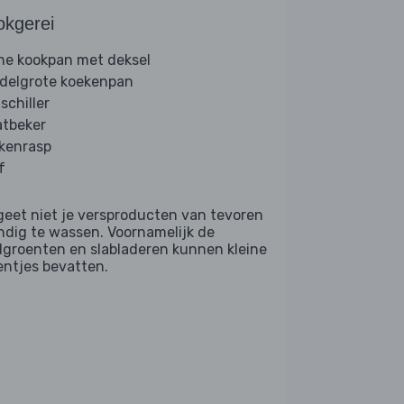
okgerei
ine kookpan met deksel
delgrote koekenpan
schiller
tbeker
kenrasp
f
geet niet je versproducten van tevoren
ndig te wassen. Voornamelijk de
dgroenten en slabladeren kunnen kleine
entjes bevatten.