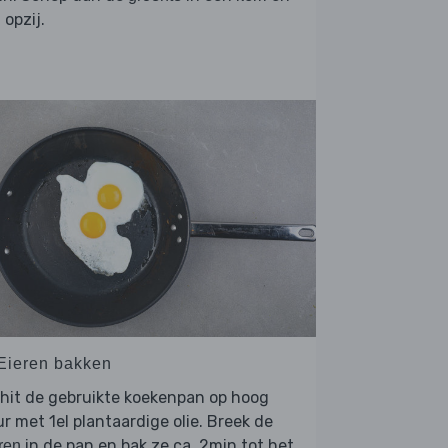
 opzij.
 Eieren bakken
hit de gebruikte koekenpan op hoog
r met 1el plantaardige olie. Breek de
in de pan en bak ze ca. 2min tot het
ren