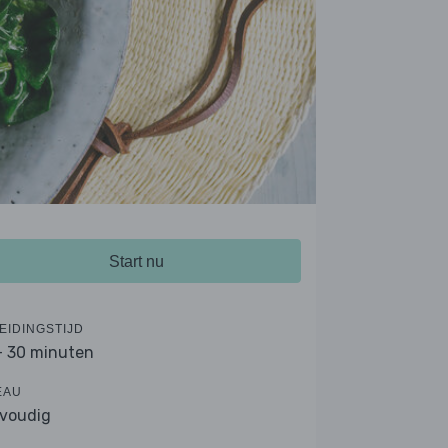
Start nu
EIDINGSTIJD
- 30 minuten
EAU
voudig