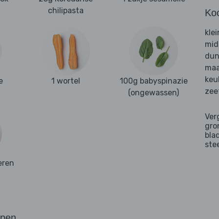
chilipasta
Ko
kle
mid
dun
maa
keu
e
1 wortel
100g babyspinazie
zee
(ongewassen)
Ver
gro
bla
ste
eren
ppen