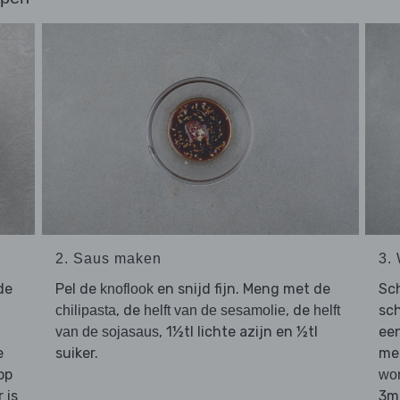
2. Saus maken
3.
de
Pel de
en snijd fijn. Meng met de
Sch
knoflook
, de
, de
sc
chilipasta
helft van de sesamolie
helft
, 1½tl lichte azijn en ½tl
ee
van de sojasaus
e
suiker.
met
op
wor
 is
3m