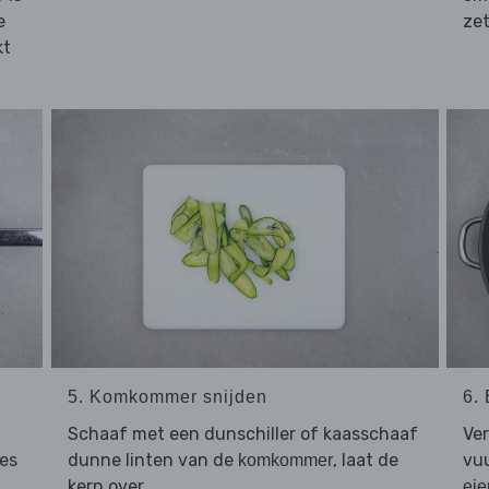
e
zet
kt
5. Komkommer snijden
6.
Schaaf met een dunschiller of kaasschaaf
Ver
jes
dunne linten van de
, laat de
vuu
komkommer
kern over.
eie