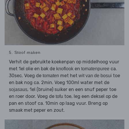
5. Stoof maken
Verhit de gebruikte koekenpan op middelhoog vuur
met 1el olie en bak de
en
ca.
knoflook
tomatenpuree
30sec. Voeg de
met het
toe
tomaten
wit van de bosui
en bak nog ca. 2min. Voeg 100ml water met de
, 1el (bruine) suiker en een snuf peper toe
sojasaus
en roer door. Voeg de
toe, leg een deksel op de
tofu
pan en stoof ca. 10min op laag vuur. Breng op
smaak met peper en zout.