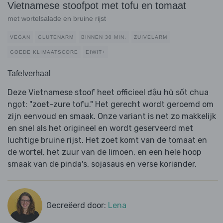
Vietnamese stoofpot met tofu en tomaat
met wortelsalade en bruine rijst
VEGAN
GLUTENARM
BINNEN 30 MIN.
ZUIVELARM
GOEDE KLIMAATSCORE
EIWIT+
Tafelverhaal
Deze Vietnamese stoof heet officieel đậu hũ sốt chua
ngọt: "zoet-zure tofu." Het gerecht wordt geroemd om
zijn eenvoud en smaak. Onze variant is net zo makkelijk
en snel als het origineel en wordt geserveerd met
luchtige bruine rijst. Het zoet komt van de tomaat en
de wortel, het zuur van de limoen, en een hele hoop
smaak van de pinda's, sojasaus en verse koriander.
Gecreëerd door:
Lena