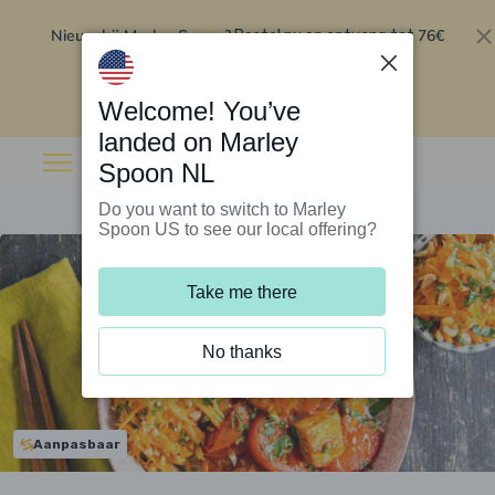
Nieuw bij Marley Spoon?
76€
Bestel nu en ontvang tot
korting op je eerste 5 boxen
.
Inwisselen
Welcome! You’ve
landed on Marley
Spoon NL
Do you want to switch to Marley
Spoon US to see our local offering?
Take me there
No thanks
Aanpasbaar