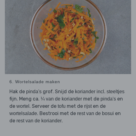
6. Wortelsalade maken
Hak de
grof. Snijd de
pinda's
koriander incl. steeltjes
fijn. Meng ca.
met de
en
¼ van de koriander
pinda's
de
. Serveer de
met de
en de
wortel
tofu
rijst
. Bestrooi met de
en
wortelsalade
rest van de bosui
de
.
rest van de koriander