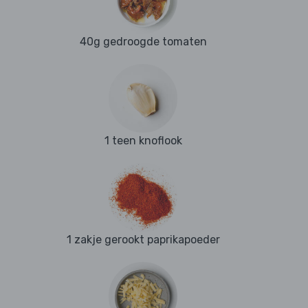
40g gedroogde tomaten
1 teen knoflook
1 zakje gerookt paprikapoeder