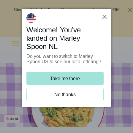
Nieuw bij Marley Spoon?
76€
Bestel nu en ontvang tot
korting op je eerste 5 boxen
.
Inwisselen
Welcome! You’ve
landed on Marley
Spoon NL
Do you want to switch to Marley
Spoon US to see our local offering?
Take me there
No thanks
Deal