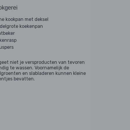
okgerei
ine kookpan met deksel
delgrote koekenpan
tbeker
kenrasp
ruspers
geet niet je versproducten van tevoren
ndig te wassen. Voornamelijk de
dgroenten en slabladeren kunnen kleine
entjes bevatten.