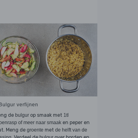
Bulgur verfijnen
eng de
op smaak met
bulgur
1tl
en peper en
roenrasp of meer naar smaak
ut. Meng de
met
groente
de helft van de
. Verdeel de
over borden en
ssing
bulgur