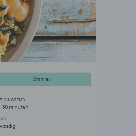
Start nu
EIDINGSTIJD
- 30 minuten
EAU
voudig