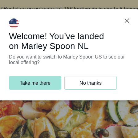
?
76€ korting op je eerste 5 boxen
Bestel nu en ontvang tot
t
Klantenservice
Welcome! You’ve landed
on Marley Spoon NL
Do you want to switch to Marley Spoon US to see our
local offering?
Take me there
No thanks