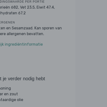
DINGSWAARDE PER PORTIE
orieën 682,
Vet 23.5,
Eiwit 47.4,
lhydraten 67.2
ERGENEN
ten en Sesamzaad. Kan sporen van
ere allergenen bevatten.
ijk ingrediëntinformatie
 je verder nodig hebt
 honing
er en zout
ntaardige olie