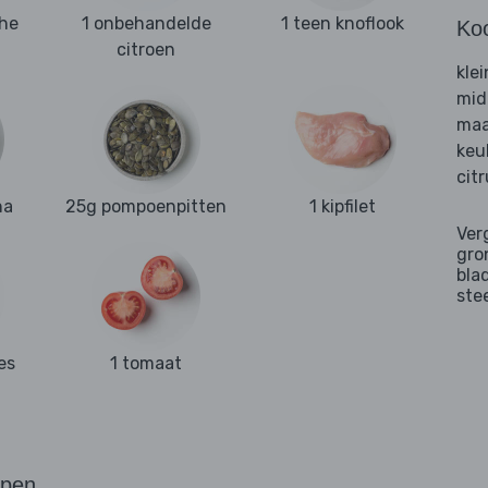
che
1 onbehandelde
1 teen knoflook
Ko
citroen
kle
mid
maa
keu
cit
ha
25g pompoenpitten
1 kipfilet
Ver
gro
bla
ste
es
1 tomaat
ppen