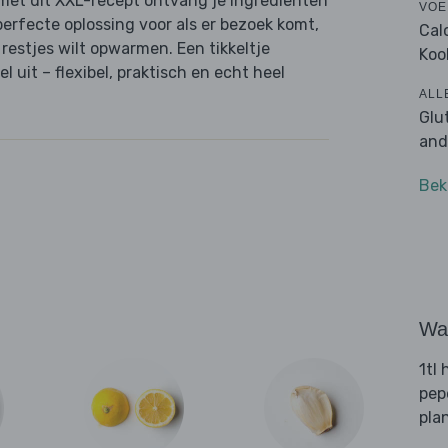
met dit XXL-recept ontvang je ingrediënten
VOE
perfecte oplossing voor als er bezoek komt,
Cal
e restjes wilt opwarmen. Een tikkeltje
Koo
 uit – flexibel, praktisch en echt heel
ALL
Glu
and
Bek
Wat
1tl
pep
pla