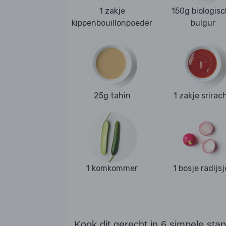
1 zakje
150g biologis
kippenbouillonpoeder
bulgur
25g tahin
1 zakje srirac
1 komkommer
1 bosje radijsj
Kook dit gerecht in 6 simpele sta