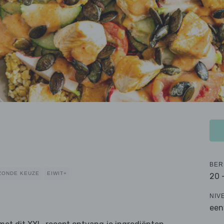
BER
ZONDE KEUZE
EIWIT+
20 
NIV
een