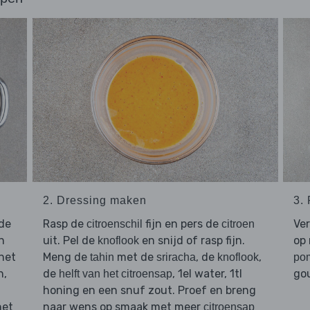
2. Dressing maken
3.
de
Rasp de
fijn en pers de
Ver
citroenschil
citroen
n
uit. Pel de
en snijd of rasp fijn.
op 
knoflook
het
Meng de
met de
, de
,
tahin
sriracha
knoflook
po
n,
de
, 1el water, 1tl
gou
helft van het citroensap
honing en een snuf zout. Proef en breng
het
naar wens op smaak met meer
citroensap