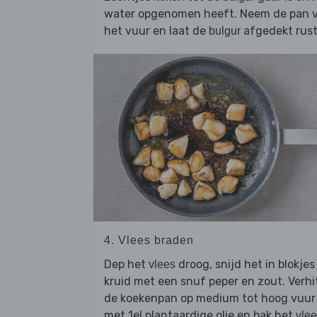
water opgenomen heeft. Neem de pan 
het vuur en laat de
afgedekt rust
bulgur
4. Vlees braden
Dep het
droog, snijd het in blokjes
vlees
kruid met een snuf peper en zout. Verhi
de koekenpan op medium tot hoog vuur
met 1el plantaardige olie en bak het
vle