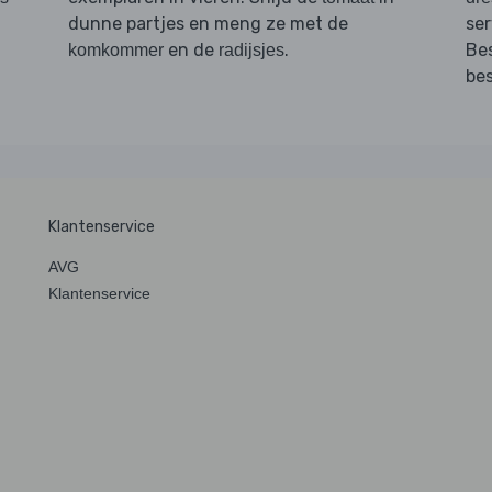
dunne partjes en meng ze met de
se
en de
.
Be
komkommer
radijsjes
be
Klantenservice
AVG
Klantenservice