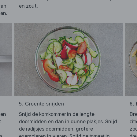
van
en zout.
en.
5. Groente snijden
6. 
 en
Snijd de
in de lengte
Br
komkommer
t
doormidden en dan in dunne plakjes. Snijd
cit
de
doormidden, grotere
zo
radijsjes
exemplaren in vieren. Snijd de
in
es
tomaat
dre