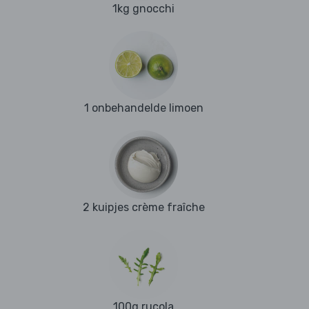
1kg gnocchi
1 onbehandelde limoen
2 kuipjes crème fraîche
100g rucola