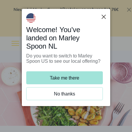
Nieuw bij Marley Spoon?
76€
Bestel nu en ontvang tot
korting op je eerste 5 boxen
.
Inwisselen
Welcome! You’ve
landed on Marley
Spoon NL
Do you want to switch to Marley
Spoon US to see our local offering?
Take me there
No thanks