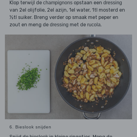
Klop terwijl de
opstaan een
champignons
dressing
van 2el olijfolie, 2el azijn, 1el water, 1tl mosterd en
½tl suiker. Breng verder op smaak met peper en
zout en meng de
met de
.
dressing
rucola
6. Bieslook snijden
Snijd de
in kleine ringetjes. Meng de
bieslook