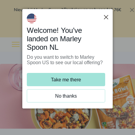
Nieuw bij Marley Spoon?
76€
Bestel nu en ontvang tot
korting op je eerste 5 boxen
.
Inwisselen
Welcome! You’ve
landed on Marley
Spoon NL
Do you want to switch to Marley
Spoon US to see our local offering?
Take me there
No thanks