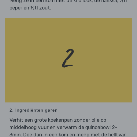
Meng ze in een kom met de
, de
, ½tl
knoflook
harissa
peper en ½tl zout.
2. Ingrediënten garen
Verhit een grote koekenpan zonder olie op
middelhoog vuur en verwarm de
2-
quinoabowl
3min. Doe dan in een kom en meng met de
helft van