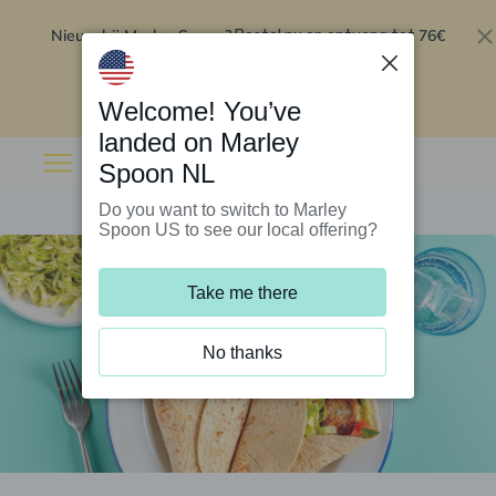
Nieuw bij Marley Spoon?
76€
Bestel nu en ontvang tot
korting op je eerste 5 boxen
.
Inwisselen
Welcome! You’ve
landed on Marley
Spoon NL
Do you want to switch to Marley
Spoon US to see our local offering?
Take me there
No thanks