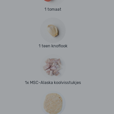
1 tomaat
1 teen knoflook
1x MSC-Alaska koolvisstukjes