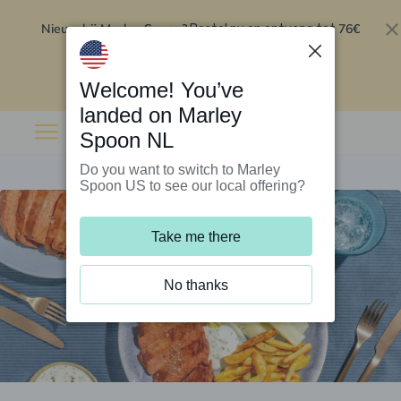
Nieuw bij Marley Spoon?
76€
Bestel nu en ontvang tot
korting op je eerste 5 boxen
.
Inwisselen
Welcome! You’ve
landed on Marley
Spoon NL
Do you want to switch to Marley
Spoon US to see our local offering?
Take me there
No thanks