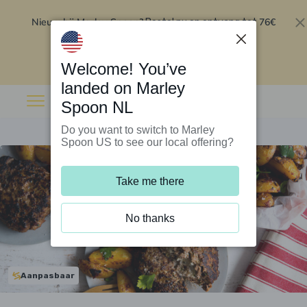
Nieuw bij Marley Spoon?
76€
Bestel nu en ontvang tot
korting op je eerste 5 boxen
.
Inwisselen
Welcome! You’ve
landed on Marley
Spoon NL
Do you want to switch to Marley
Spoon US to see our local offering?
Take me there
No thanks
Aanpasbaar