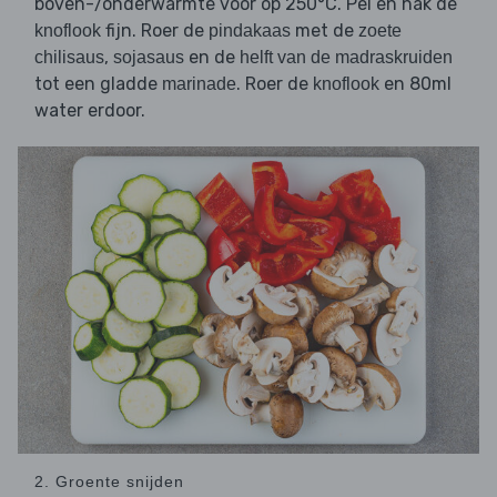
boven-/onderwarmte voor op 250°C. Pel en hak de
fijn. Roer de
met de
knoflook
pindakaas
zoete
,
en de
chilisaus
sojasaus
helft van de madraskruiden
tot een gladde
. Roer de
en 80ml
marinade
knoflook
water erdoor.
2. Groente snijden