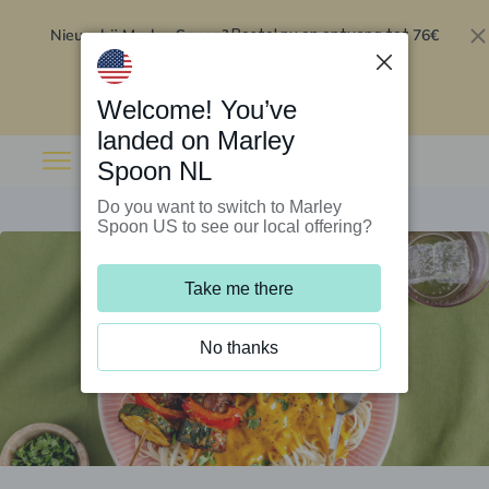
Nieuw bij Marley Spoon?
76€
Bestel nu en ontvang tot
korting op je eerste 5 boxen
.
Inwisselen
Welcome! You’ve
landed on Marley
Spoon NL
Do you want to switch to Marley
Spoon US to see our local offering?
Take me there
No thanks