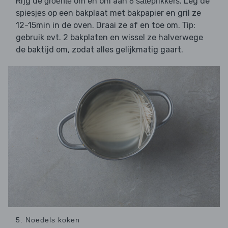
Rijg de
om en om aan
. Leg de
groente
8 satéprikkers
op een bakplaat met bakpapier en gril ze
spiesjes
12-15min in de oven. Draai ze af en toe om.
:
Tip
gebruik evt. 2 bakplaten en wissel ze halverwege
de baktijd om, zodat alles gelijkmatig gaart.
5. Noedels koken