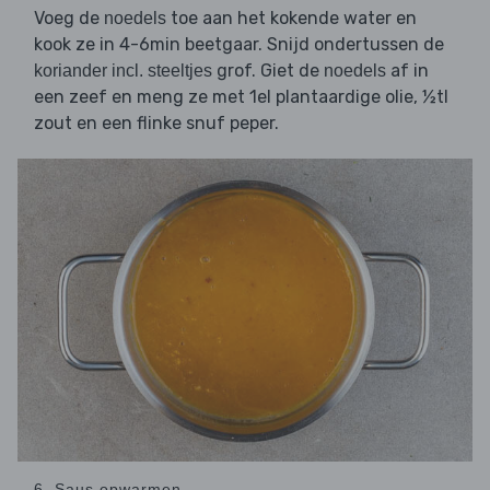
Voeg de
toe aan het kokende water en
noedels
kook ze in 4-6min beetgaar. Snijd ondertussen de
grof. Giet de
af in
koriander incl. steeltjes
noedels
een zeef en meng ze met 1el plantaardige olie, ½tl
zout en een flinke snuf peper.
6. Saus opwarmen