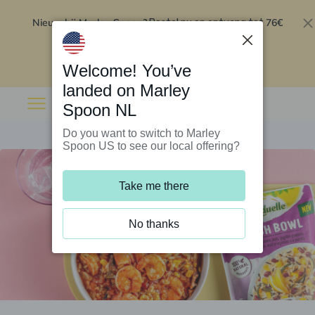
Nieuw bij Marley Spoon?
76€
Bestel nu en ontvang tot
korting op je eerste 5 boxen
.
Inwisselen
Welcome! You’ve
landed on Marley
Spoon NL
Do you want to switch to Marley
Spoon US to see our local offering?
Take me there
No thanks