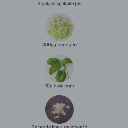
2 pakjes spekblokjes
400g preiringen
10g basilicum
2x harde kaas, geschaafd