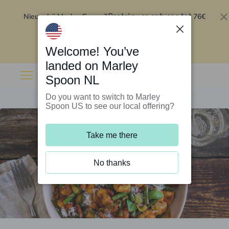
Nieuw bij Marley Spoon?
76€
Bestel nu en ontvang tot
korting op je eerste 5 boxen
.
Inwisselen
Welcome! You’ve
landed on Marley
Spoon NL
Do you want to switch to Marley
Spoon US to see our local offering?
Take me there
No thanks