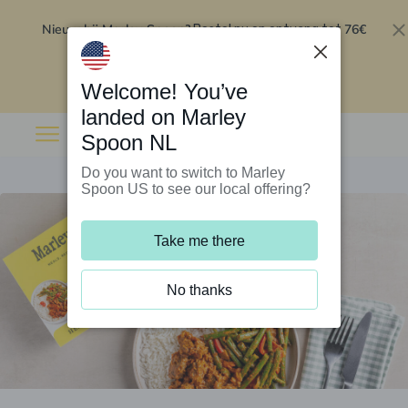
Nieuw bij Marley Spoon?
76€
Bestel nu en ontvang tot
korting op je eerste 5 boxen
.
Inwisselen
Welcome! You’ve
landed on Marley
Spoon NL
Do you want to switch to Marley
Spoon US to see our local offering?
Take me there
No thanks